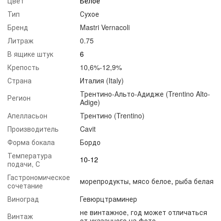
Цвет
Белое
Тип
Сухое
Бренд
Mastri Vernacoli
Литраж
0.75
В ящике штук
6
Крепость
10,6%-12,9%
Страна
Италия (Italy)
Трентино-Альто-Адидже (Trentino Alto-
Регион
Adige)
Апелласьон
Трентино (Trentino)
Производитель
Cavit
Форма бокала
Бордо
Температура
10-12
подачи, С
Гастрономическое
морепродукты
,
мясо белое
,
рыба белая
сочетание
Виноград
Гевюрцтраминер
не винтажное, год может отличаться
Винтаж
от указанного на фото