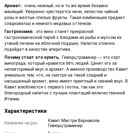
Аромат:
очень нежный, но в то же время безумно
манящий. Уверенно чувствуется личи, лепестки чайной
розы и желтые спелые фрукты. Такая комбинация придает
сладковатых и немного медовых оттенков.
Гастрономия:
это вино станет прекрасной
гастрономической парой с блюдами из рыбы и муссом из
утиной печени на яблочной подушке. Напиток отлично
подойдет в качестве аперитива.
Почему стоит это купить.
Гевюрцтраминер — это сорт
винограда, который нравится 98% людей. Ценят его за
неповторимый вкус и аромат. А именно производство Кавит
уникально тем, что, не смотря на такой сладкий и
насыщенный аромат, вино имеет приятный и свежий вкус. В
Кавит влюбляются с первого глотка, так как это
благородный напиток с лучших плантаций величественной
Италии.
Характеристики
Кавит Мастри Вернаколи
Название на рус.
Гевюрцтраминер