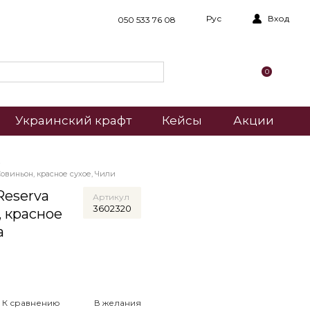
Рус
Вход
050 533 76 08
0
Украинский крафт
Кейсы
Акции
овиньон, красное сухое, Чили
Reserva
Артикул
3602320
, красное
а
К сравнению
В желания