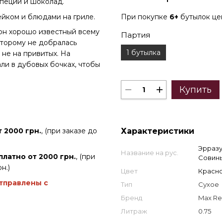
пеции и шоколад.
ейком и блюдами на гриле.
При покупке
6+
бутылок ц
н хорошо известный всему
Партия
оторому не добралась
1 бутылка
а не на привитых. На
ли в дубовых бочках, чтобы
Купить
 2000 грн.
, (при заказе до
Характеристики
Эрразу
Название на рус.
платно от 2000 грн.
, (при
Совин
н.)
Цвет
Красн
отправлены с
Тип
Сухое
Бренд
Max Re
Литраж
0.75