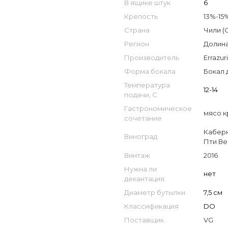
В ящике штук
6
Крепость
13%-15
Страна
Чили (C
Регион
Долина
Производитель
Errazur
Форма бокала
Бокал 
Температура
12-14
подачи, С
Гастрономическое
мясо к
сочетание
Кабер
Виноград
Пти В
Винтаж
2016
Нужна ли
нет
декантация
Диаметр бутылки
7,5 см
Классификация
DO
Поставщик
VG