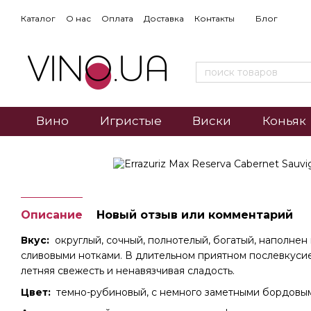
Каталог
О нас
Оплата
Доставка
Контакты
Блог
Вино
Игристые
Виски
Коньяк
Описание
Новый отзыв или комментарий
Вкус:
округлый, сочный, полнотелый, богатый, наполне
сливовыми нотками. В длительном приятном послевкуси
летняя свежесть и ненавязчивая сладость.
Цвет:
темно-рубиновый, с немного заметными бордовы