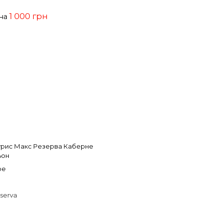
1 000 грн
ена
рис Макс Резерва Каберне
ьон
ое
serva