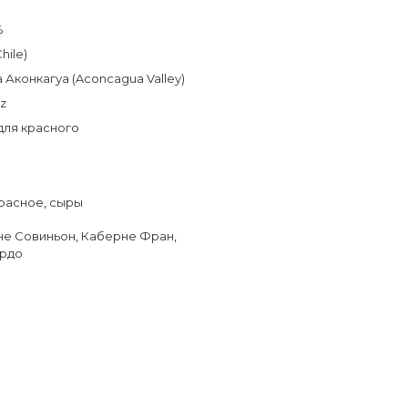
%
hile)
 Аконкагуа (Aconcagua Valley)
iz
для красного
расное
,
сыры
не Совиньон
,
Каберне Фран
,
ердо