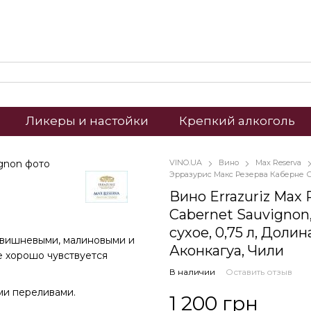
Ликеры и настойки
Крепкий алкоголь
VINO.UA
Вино
Max Reserva
Эрразурис Макс Резерва Каберне С
Вино Errazuriz Max 
Cabernet Sauvignon
сухое, 0,75 л, Долин
н вишневыми, малиновыми и
Аконкагуа, Чили
е хорошо чувствуется
В наличии
Оставить отзыв
ми переливами.
1 200 грн