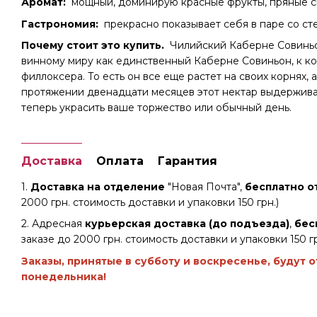
Аромат:
мощный, доминирую красные фрукты, пряные с
Гастрономия:
прекрасно показывает себя в паре со ст
Почему стоит это купить.
Чилийский Каберне Совиньо
винному миру как единственный Каберне Совиньон, к к
филлоксера. То есть он все еще растет на своих корнях, 
протяжении двенадцати месяцев этот нектар выдержива
теперь украсить ваше торжество или обычный день.
Доставка
Оплата
Гарантия
1.
Доставка на отделение
"Новая Почта",
бесплатно от
2000 грн. стоимость доставки и упаковки 150 грн.)
2. Адресная
курьерская доставка (до подъезда)
,
бес
заказе до 2000 грн. стоимость доставки и упаковки 150 гр
Заказы, принятые в субботу и воскресенье, будут 
понедельника!