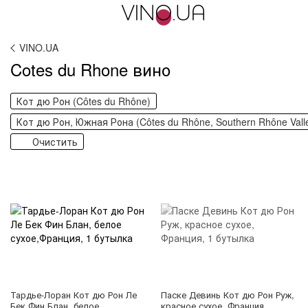
VINO.UA
Cotes du Rhone вино
Кот дю Рон (Côtes du Rhône)
Кот дю Рон, Южная Рона (Côtes du Rhône, Southern Rhône Vall
Очистить
Тардье-Лоран Кот дю Рон Ле
Паске Девинь Кот дю Рон Руж,
Бек Фин Блан, белое
красное сухое, Франция