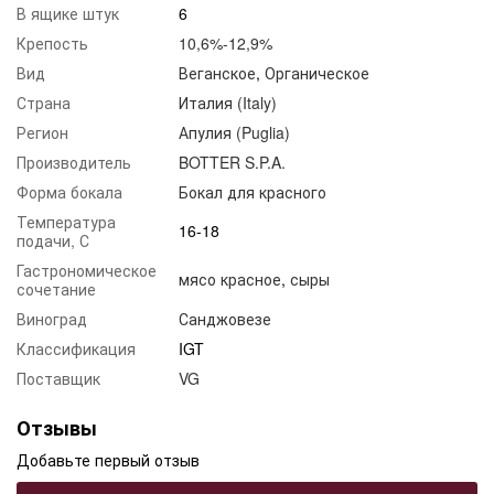
В ящике штук
6
Крепость
10,6%-12,9%
Вид
Веганское
,
Органическое
Страна
Италия (Italy)
Регион
Апулия (Puglia)
Производитель
BOTTER S.P.A.
Форма бокала
Бокал для красного
Температура
16-18
подачи, С
Гастрономическое
мясо красное
,
сыры
сочетание
Виноград
Санджовезе
Классификация
IGT
Поставщик
VG
Отзывы
Добавьте первый отзыв