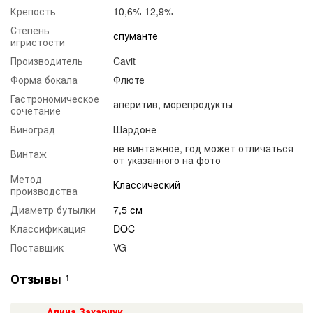
Крепость
10,6%-12,9%
Степень
спуманте
игристости
Производитель
Cavit
Форма бокала
Флюте
Гастрономическое
аперитив
,
морепродукты
сочетание
Виноград
Шардоне
не винтажное, год может отличаться
Винтаж
от указанного на фото
Метод
Классический
производства
Диаметр бутылки
7,5 см
Классификация
DOC
Поставщик
VG
Отзывы
1
Алина Захарчук