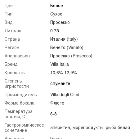
Цвет
Белое
Тип
Сухое
Вид
Просекко
Литраж
0.75
Страна
Италия (Italy)
Регион
Венето (Veneto)
Апелласьон
Просекко (Prosecco)
Бренд
Villa Italia
Крепость
10,6%-12,9%
Степень
спуманте
игристости
Производитель
Villa degli Olmi
Форма бокала
Флюте
Температура
6-8
подачи, С
Гастрономическое
аперитив
,
морепродукты
,
рыба белая
сочетание
Виноград
Глера