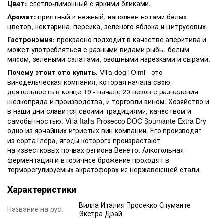
Цвет:
светло-лимонный с яркими бликами.
Аромат:
приятный и нежный, наполнен нотами белых
цветов, нектарина, персика, зеленого яблока и цитрусовых.
Гастрономия:
прекрасно подходит в качестве аперитива и
может употребляться с разными видами рыбы, белым
мясом, зелеными салатами, овощными нарезками и сырами.
Почему стоит это купить.
Villa degli Olmi - это
винодельческая компания, которая начала свою
деятельность в конце 19 - начале 20 веков с разведения
шелкопряда и производства, и торговли вином. Хозяйство и
в наши дни славится своими традициями, качеством и
самобытностью. Villa Italia Prosecco DOC Spumante Extra Dry -
одно из ярчайших игристых вин компании. Его производят
из сорта Глера, ягоды которого произрастают
на известковых почвах региона Венето. Алкогольная
ферментация и вторичное брожение проходят в
терморегулируемых акратофорах из нержавеющей стали.
Характеристики
Вилла Италия Просекко Спуманте
Название на рус.
Экстра Драй