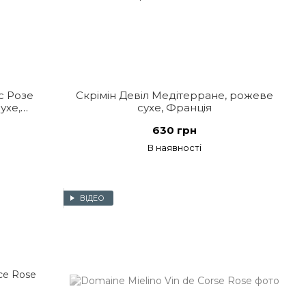
с Розе
Скрімін Девіл Медітерране, рожеве
ухе,
сухе, Франція
630 грн
В наявності
ВІДЕО