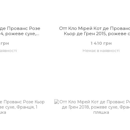
 де Прованс Розе
Отт Кло Мірей Кот де Прован
4, рожеве сухе,
Кьор де Грен 2015, рожеве с
ція
Франція
 грн
1 410 грн
аявності
Немає в наявності