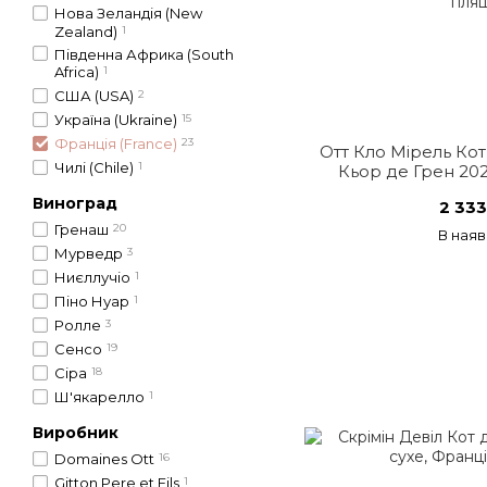
Нова Зеландія (New
Zealand)
1
Південна Африка (South
Africa)
1
США (USA)
2
Україна (Ukraine)
15
Франція (France)
23
Отт Кло Мірель Ко
Чилі (Chile)
1
Кьор де Грен 202
Фран
Виноград
2 333
Гренаш
20
В наяв
Мурведр
3
Ниєллучіо
1
Піно Нуар
1
Ролле
3
Сенсо
19
Сіра
18
Ш'якарелло
1
Виробник
Domaines Ott
16
Gitton Pere et Fils
1