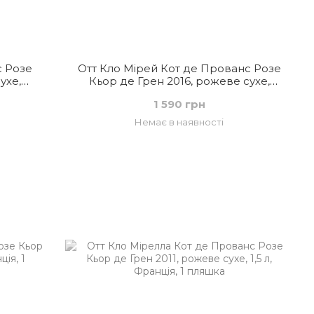
с Розе
Отт Кло Мірей Кот де Прованс Розе
ухе,
Кьор де Грен 2016, рожеве сухе,
Франція
1 590 грн
Немає в наявності