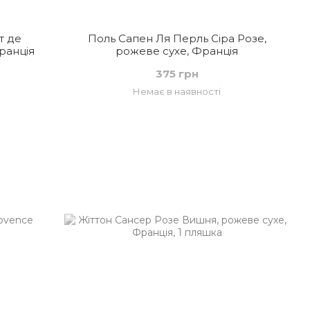
т де
Поль Сапен Ля Перль Сіра Розе,
ранція
рожеве сухе, Франція
375 грн
Немає в наявності