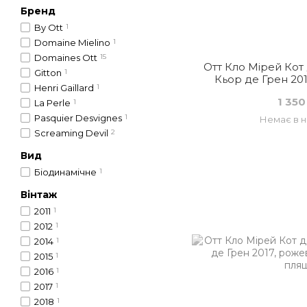
Бренд
By Ott
1
Domaine Mielino
1
Domaines Ott
15
Отт Кло Мірей Кот
Gitton
1
Кьор де Грен 201
Henri Gaillard
1
Фран
1 350
La Perle
1
Pasquier Desvignes
1
Немає в н
Screaming Devil
2
Вид
Біодинамічне
1
Вінтаж
2011
1
2012
1
2014
1
2015
1
2016
1
2017
1
2018
1