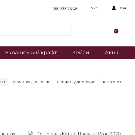
Укр
Вхід
050 533 76 08
0
Український крафт
Кейси
Акції
стю
спочатку дешевше
спочатку дорожче
за назвою