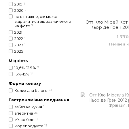
2019
1
2020
2
не вінтажне, рік може
відрізнятися від зазначеного
Отт Кло Мірей Кот
на фото
7
Кьор де Грен 201
Фран
2021
1
1 770
2022
1
Немає в н
2023
1
2025
1
Міцність
10,6%-12,9%
9
13%-15%
14
Форма келиху
Келих для білого
23
Гастрономічне поєднання
азійська кухня
1
аперитив
23
м'ясо біле
9
морепродукти
19