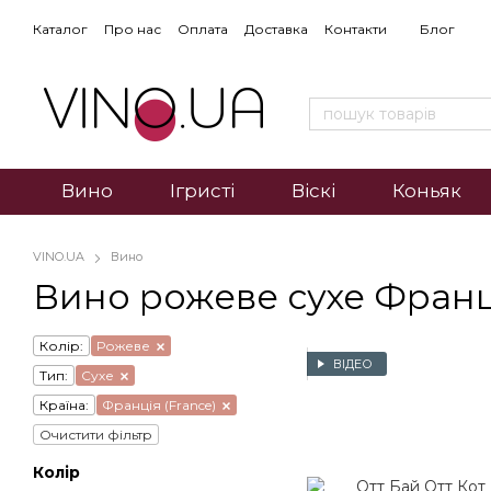
Каталог
Про нас
Оплата
Доставка
Контакти
Блог
Вино
Ігристі
Віскі
Коньяк
VINO.UA
Вино
Вино рожеве сухе Франц
Колір:
Рожеве
ВІДЕО
Тип:
Сухе
Країна:
Франція (France)
Очистити фільтр
Колір