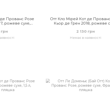
 де Прованс Розе
Отт Кло Мірей Кот де Прован
7, рожеве сухе,
Кьор де Грен 2018, рожеве с
ція
Франція
 грн
2 130 грн
аявності
Немає в наявності