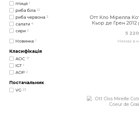
птиця
1
риба біла
12
Отт Кло Мірелла Ко
риба червона
3
Кьор де Грен 2012 р
салати
4
Фран
сири
2
5 220
Новинка
1
Немає в н
Класифікація
AOC
17
IGT
1
AOP
2
Постачальник
VG
23