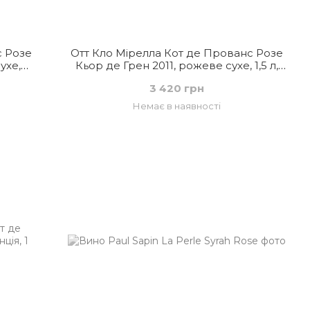
с Розе
Отт Кло Мірелла Кот де Прованс Розе
ухе,
Кьор де Грен 2011, рожеве сухе, 1,5 л,
Франція
3 420 грн
Немає в наявності