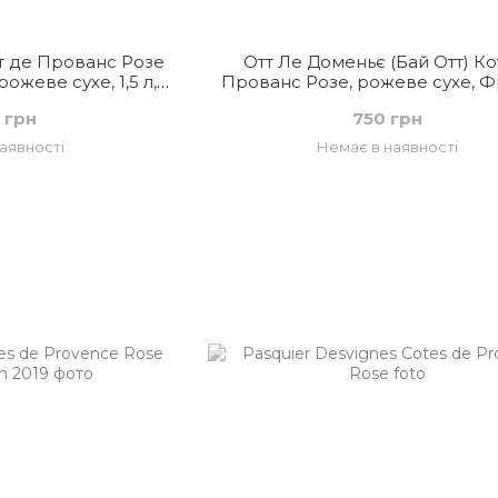
т де Прованс Розе
Отт Ле Доменьє (Бай Отт) Ко
ожеве сухе, 1,5 л,
Прованс Розе, рожеве сухе, Ф
ція
 грн
750 грн
аявності
Немає в наявності