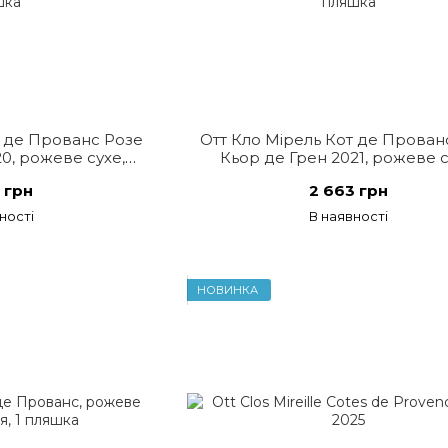
т де Прованс Розе
Отт Кло Мірель Кот де Прован
0, рожеве сухе,
Кьор де Грен 2021, рожеве с
ція
Франція
 грн
2 663 грн
ності
В наявності
НОВИНКА