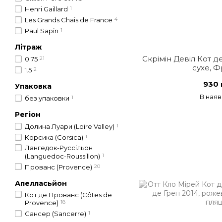
Henri Gaillard
1
Les Grands Chais de France
4
Paul Sapin
1
Літраж
Скрімін Девіл Кот 
0.75
21
сухе, Ф
1.5
2
930 
Упаковка
В наяв
без упаковки
1
Регіон
Долина Луари (Loire Valley)
1
Корсика (Corsica)
1
Лангедок-Русcільон
(Languedoc-Roussillon)
1
Прованс (Provence)
20
Апелласьйон
Кот де Прованс (Côtes de
Provence)
18
Сансер (Sancerre)
1