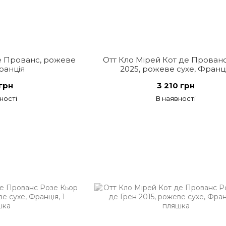
де Прованс, рожеве
Отт Кло Мірей Кот де Прован
ранція
2025, рожеве сухе, Франц
грн
3 210 грн
ності
В наявності