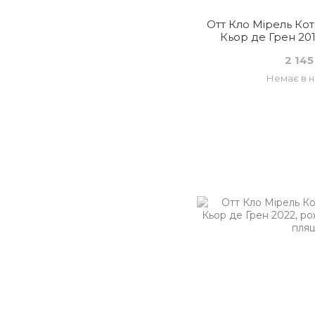
Отт Кло Мірель Ко
Кьор де Грен 201
Фран
2 145
Немає в н