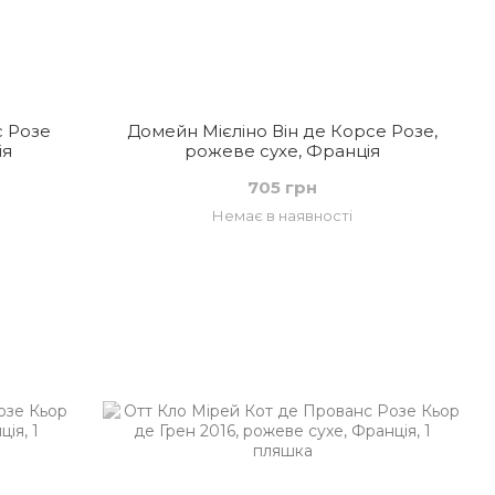
с Розе
Домейн Мієліно Він де Корсе Розе,
ія
рожеве сухе, Франція
705 грн
Немає в наявності