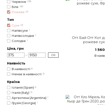
Червоне
238
Біле
190
Рожеве
23
Тип
Сухе
23
Напівсухе
1
Напівсолодке
1
Отт Бай Отт Кот 
Солодке
1
рожеве сух
Ціна, грн
1 560
ОК
В наяв
Наявність
В наявності
8
Немає в наявності
15
Країна
Іспанія (Spain)
6
Італія (Italy)
15
Аргентина (Argentina)
1
Грузія (Georgia)
1