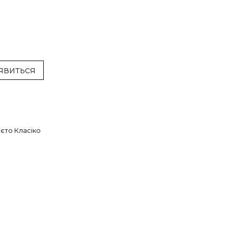
'явиться
ієто Класіко