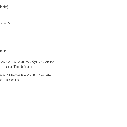
bria)
білого
кти
Грекетто Б'янко
,
Купаж білих
ьвазія
,
Требб'яно
, рік може відрізнятися від
о на фото