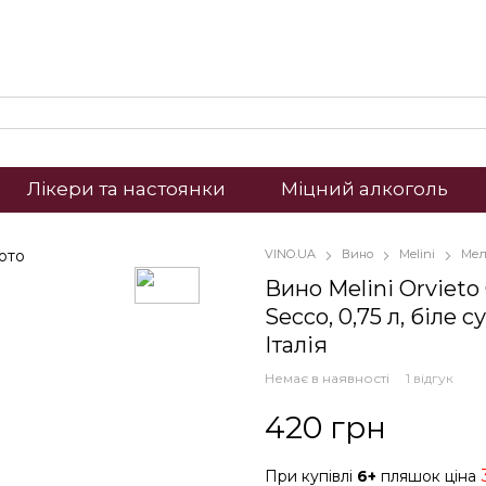
Лікери та настоянки
Міцний алкоголь
VINO.UA
Вино
Melini
Мелі
Вино Melini Orvieto 
Secco, 0,75 л, біле с
Італія
Немає в наявності
1 відгук
420 грн
При купівлі
6+
пляшок ціна