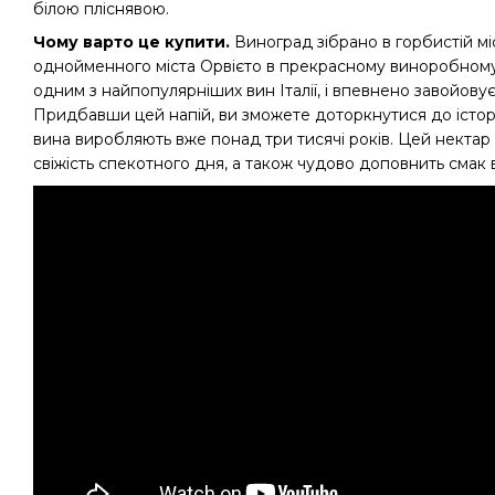
білою пліснявою.
Чому варто це купити.
Виноград зібрано в горбистій м
однойменного міста Орвієто в прекрасному виноробному р
одним з найпопулярніших вин Італії, і впевнено завойовує
Придбавши цей напій, ви зможете доторкнутися до історії
вина виробляють вже понад три тисячі років. Цей нектар
свіжість спекотного дня, а також чудово доповнить смак