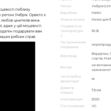
Регіон
Умбрія (Um
ісцевості поблизу
Виробник
Melini
егіоні Умбрія. Орвієто є
Форма келиху
Келих для 
 любов цінителів вина.
, адже у цій місцевості
Подавати за
температури,
10-12
 здатен подарувати вам
С
 ваших рибних страв.
Гастрономічне
морепроду
поєднання
Вердельо
,
Виноград
сортів
,
Мал
не вінтажне
Вінтаж
зазначеног
Чи потрібна
ні
декантація
Діаметр
7,5 см
пляшки
Класифікація
DOC
Постачальник
VG