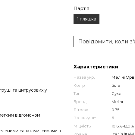
Партія
1 пляшка
Повідомити, коли з
Характеристики
Назва укр.
Меліні Орв
Колір
Біле
 груші та цитрусових у
Тип
Сухе
Бренд
Melini
Літраж
0.75
з легким відгомоном
В ящику шт.
6
Міцність
10,6%-12,9%
зеленими салатами, сирами з
Країна
Італія (Italy)