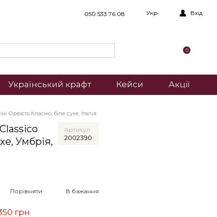
Укр
Вхід
050 533 76 08
0
Український крафт
Кейси
Акції
ні Орвієто Класіко, біле сухе, Італія
Classico
Артикул
2002390
ухе, Умбрія,
Порівняти
В бажання
350 грн