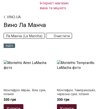
VINO.UA
Вино Ла Манча
Ла Манча (La Mancha)
Очистити
ВІДЕО
Монтефріо Айрен, біле сухе,
Монтефріо Темпранільйо,
Іспанія
червоне сухе, Іспанія
330 грн
330 грн
Купити
Купити