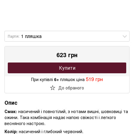
Партія:
623 грн
Купити
519 грн
При купівлі
6+
пляшок ціна
До обраного
Опис
Смак:
насичений і повнотілий, з нотами вишні, шовковиці та
ожини. Така комбінація надає напою свіжості і легкого
весняного настрою.
Колір:
насичений і глибокий червоний.