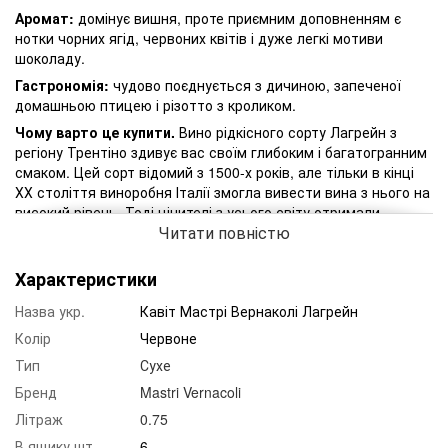
Аромат:
домінує вишня, проте приємним доповненням є
нотки чорних ягід, червоних квітів і дуже легкі мотиви
шоколаду.
Гастрономія:
чудово поєднується з дичиною, запеченої
домашньою птицею і різотто з кроликом.
Чому варто це купити.
Вино рідкісного сорту Лагрейн з
регіону Трентіно здивує вас своїм глибоким і багатогранним
смаком. Цей сорт відомий з 1500-х років, але тільки в кінці
ХХ століття виноробня Італії змогла вивести вина з нього на
високий рівень. Тоді цінителі з усього світу отримали
Читати повністю
можливість насолоджуватися червоним сухим вином Кавіт
Мастре Вернаколі Лагрейн. Сьогодні цей напій славиться
своєю приємною солодкістю і неоднозначністю смаку.
Характеристики
Назва укр.
Кавіт Мастрі Вернаколі Лагрейн
Колір
Червоне
Тип
Сухе
Бренд
Mastri Vernacoli
Літраж
0.75
В ящику шт.
6