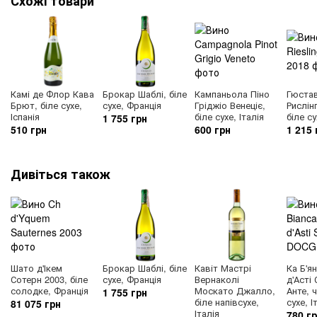
Схожі товари
Камі де Флор Кава
Брокар Шаблі, біле
Кампаньола Піно
Гюста
Брют, біле сухе,
сухе, Франція
Гріджіо Венеціє,
Рислін
Іспанія
біле сухе, Італія
біле с
1 755 грн
510 грн
600 грн
1 215 
Дивіться також
Шато д'Ікем
Брокар Шаблі, біле
Кавіт Мастрі
Ка Б'я
Сотерн 2003, біле
сухе, Франція
Вернаколі
д'Асті
солодке, Франція
Москато Джалло,
Анте, 
1 755 грн
біле напівсухе,
сухе, І
81 075 грн
Італія
780 г