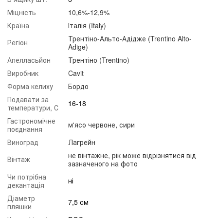
Міцність
10,6%-12,9%
Країна
Італія (Italy)
Трентіно-Альто-Адідже (Trentino Alto-
Регіон
Adige)
Апелласьйон
Трентіно (Trentino)
Виробник
Cavit
Форма келиху
Бордо
Подавати за
16-18
температури, С
Гастрономічне
м'ясо червоне
,
сири
поєднання
Виноград
Лагрейн
не вінтажне, рік може відрізнятися від
Вінтаж
зазначеного на фото
Чи потрібна
ні
декантація
Діаметр
7,5 см
пляшки