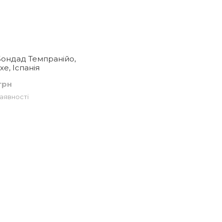
 Бондад Темпранійо,
е, Іспанія
грн
аявності