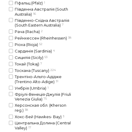
Пфальц (Pfalz)
1
Південна Австралія (South
Australia)
16
Південно-Східна Австралія
(South Eastern Australia)
7
Рача (Racha)
2
Рейнхессен (Rheinhessen)
38
Ріоха (Rioja)
52
Сардинія (Sardinia)
4
Сицилія (Sicily)
53
Токай (Tokaj)
7
Тоскана (Tuscany)
224
Трентіно-Альто-Адідже
(Trentino Alto-Adige)
31
Умбрія (Umbria)
1
Фріулі-Венеція-Джулія (Friuli
Venezia Giulia)
75
Херсонская обл. (Kherson
reg.)
38
Хокс-Бей (Hawkes- Bay)
3
Центральна Долина (Central
Valley)
17