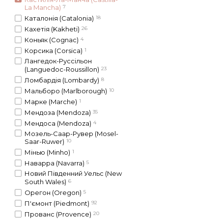
La Mancha)
7
Каталонія (Catalonia)
18
Кахетія (Kakheti)
26
Коньяк (Cognac)
4
Корсика (Corsica)
1
Лангедок-Русcільон
(Languedoc-Roussillon)
23
Ломбардія (Lombardy)
8
Мальборо (Marlborough)
10
Марке (Marche)
1
Мендоза (Mendoza)
35
Мендоса (Mendoza)
4
Мозель-Саар-Рувер (Mosel-
Saar-Ruwer)
10
Мінью (Minho)
1
Наварра (Navarra)
5
Новий Південний Уельс (New
South Wales)
6
Орегон (Oregon)
5
П'ємонт (Piedmont)
92
Прованс (Provence)
20