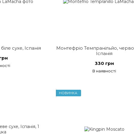
іле сухе, Іспанія
Монтефріо Темпранільйо, черво
Іспанія
грн
330 грн
ності
В наявності
НОВИНКА