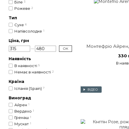
Біле
3
Рожеве
2
Тип
Сухе
6
Напівсолодке
1
Ціна, грн
Монтефріо Айрен, б
ОК
330 
Наявність
В наяв
В наявності
5
Немає в наявності
2
Країна
Іспанія (Spain)
7
ВІДЕО
Виноград
Айрен
1
Вердехо
1
Гренаш
1
Мускат
1