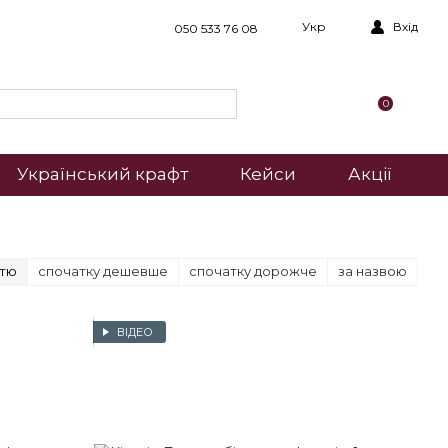
Укр
Вхід
050 533 76 08
0
Український крафт
Кейси
Акції
стю
спочатку дешевше
спочатку дорожче
за назвою
ВІДЕО