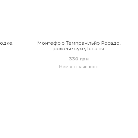
лодке,
Монтефріо Темпранільйо Росадо,
рожеве сухе, Іспанія
330 грн
Немає в наявності