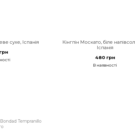
еве сухе, Іспанія
Кінгпін Москато, біле напівсо
Іспанія
грн
480 грн
ності
В наявності