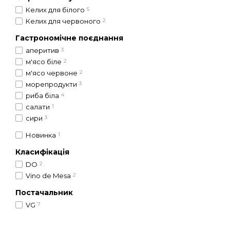
Келих для білого
5
Келих для червоного
2
Гастрономічне поєднання
аперитив
3
м'ясо біле
2
м'ясо червоне
2
морепродукти
3
риба біла
4
салати
1
сири
3
Новинка
1
Класифікація
DO
2
Vino de Mesa
2
Постачальник
VG
7