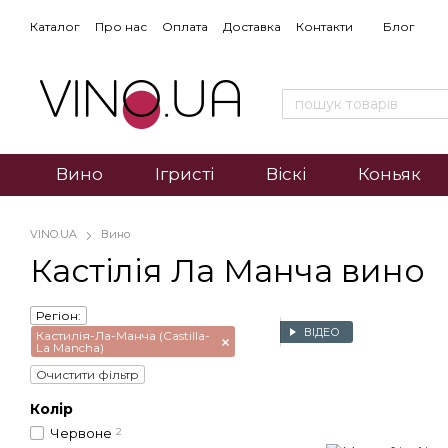
Каталог
Про нас
Оплата
Доставка
Контакти
Блог
Вино
Ігристі
Віскі
Коньяк
VINO.UA
Вино
Кастілія Ла Манча вино
Регіон:
ВІДЕО
Кастилія-Ла-Манча (Castilla-
La Mancha)
Очистити фільтр
Колір
Червоне
2