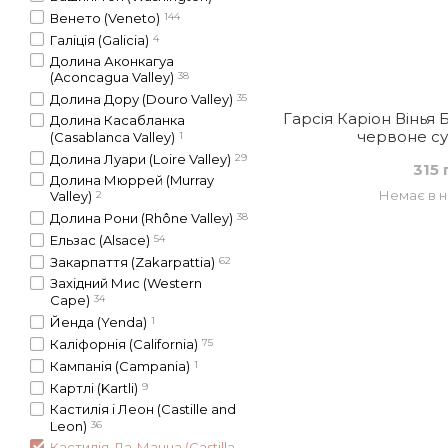
Венето (Veneto)
144
Галіція (Galicia)
4
Долина Аконкагуа
(Aconcagua Valley)
38
Долина Дору (Douro Valley)
35
Гарсія Каріон Вінья
Долина Касабланка
червоне сух
(Casablanca Valley)
1
Долина Луари (Loire Valley)
29
315 
Долина Мюррей (Murray
Немає в н
Valley)
2
Долина Рони (Rhône Valley)
38
Ельзас (Alsace)
54
Закарпаття (Zakarpattia)
62
Західний Мис (Western
Cape)
34
Йенда (Yenda)
1
Каліфорнія (California)
75
Кампанія (Campania)
1
Картлі (Kartli)
9
Кастилія і Леон (Castille and
Leon)
36
Кастилія-Ла-Манча (Castilla-