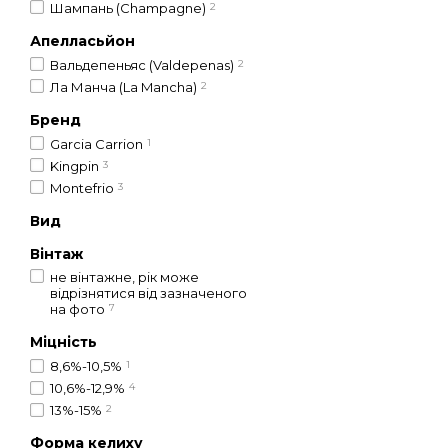
Шампань (Champagne)
2
Апелласьйон
Вальдепеньяс (Valdepenas)
2
Ла Манча (La Mancha)
2
Бренд
Garcia Carrion
1
Kingpin
3
Montefrio
3
Вид
Вінтаж
не вінтажне, рік може
відрізнятися від зазначеного
на фото
7
Міцність
8,6%-10,5%
1
10,6%-12,9%
4
13%-15%
2
Форма келиху