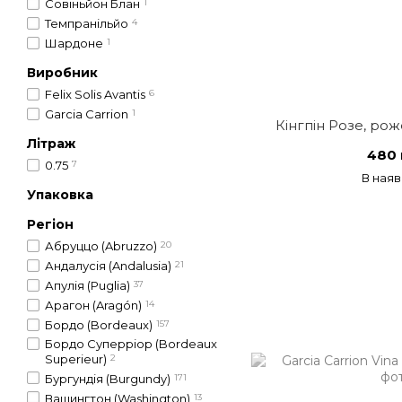
Совіньйон Блан
1
Темпранільйо
4
Шардоне
1
Виробник
Felix Solis Avantis
6
Garcia Carrion
1
Кінгпін Розе, рож
Літраж
480 
0.75
7
В наяв
Упаковка
Регіон
Абруццо (Abruzzo)
20
Андалусія (Andalusia)
21
Апулія (Puglia)
37
Арагон (Aragón)
14
Бордо (Bordeaux)
157
Бордо Суперріор (Bordeaux
Superieur)
2
Бургундія (Burgundy)
171
Вашингтон (Washington)
13