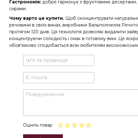
Гастрономія:
добре гармонує з фруктовими десертами, 
сирами.
Чому варто це купити.
Щоб сконцентрувати натуральні
речовини в своїх винах, виробники Вальполічелла Речот
протягом 120 днів. Ця технологія дозволяє видалити зайву 
концентруючи солодкість і смак в готовому вині. Це яскр
обов'язково сподобається всім любителям високоякісних
Оцініть товар