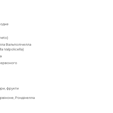
одке
neto)
лла Вальполічелла
la Valpolicella)
a
червоного
ири
,
фрукти
рвіноне
,
Рондінелла