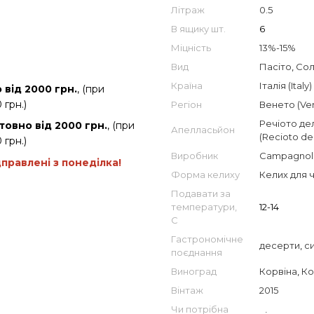
Літраж
0.5
В ящику шт.
6
Міцність
13%-15%
Вид
Пасіто
,
Сол
Країна
Італія (Italy)
від 2000 грн.
, (при
 грн.)
Регіон
Венето (Ve
Речіото де
товно від 2000 грн.
, (при
Апелласьйон
(Recioto del
 грн.)
Виробник
Campagnol
дправлені з понеділка!
Форма келиху
Келих для 
Подавати за
температури,
12-14
С
Гастрономічне
десерти
,
с
поєднання
Виноград
Корвіна
,
Ко
Вінтаж
2015
Чи потрібна