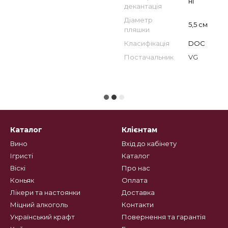
ні
декантація
Діаметр
5,5 см
пляшки
Класифікація
DOC
Постачальник
VG
Каталог
Клієнтам
Вино
Вхід до кабінету
Ігристі
Каталог
Віскі
Про нас
Коньяк
Оплата
Лікери та настоянки
Доставка
Міцний алкоголь
Контакти
Український крафт
Повернення та гарантія