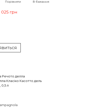
Порівняти
В бажання
1 025 грн
'явиться
а Речото делла
лла Класіко Касотто дель
 0,5 л
Campagnola