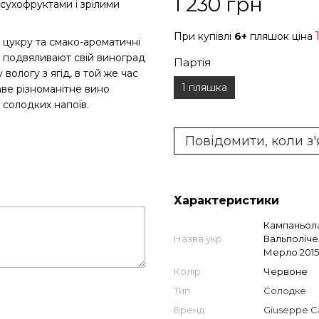
1 230 грн
сухофруктами і зрілими
При купівлі
6+
пляшок ціна
 цукру та смако-ароматичні
о подвяливают свій виноград
Партія
вологу з ягід, в той же час
1 пляшка
аве різноманітне вино
 солодких напоїв.
Повідомити, коли з
Характеристики
Кампаньол
Назва укр.
Вальполіче
Мерло 2015,
Колір
Червоне
Тип
Солодке
Бренд
Giuseppe 