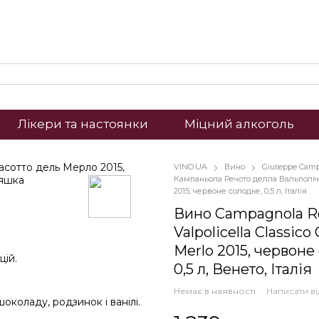
Лікери та настоянки
Міцний алкоголь
VINO.UA
Вино
Giuseppe Cam
Кампаньола Речото делла Вальполіч
2015, червоне солодке, 0,5 л, Італія
Вино Campagnola Re
Valpolicella Classico
Merlo 2015, червоне
цій.
0,5 л, Венето, Італія
Немає в наявності
Написати ві
околаду, родзинок і ванілі.