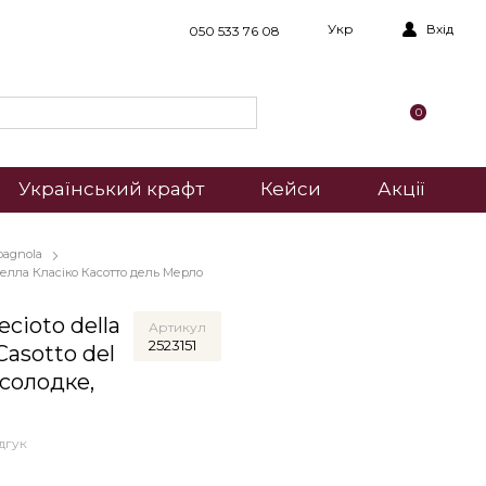
Укр
Вхід
050 533 76 08
0
Український крафт
Кейси
Акції
pagnola
елла Класіко Касотто дель Мерло
cioto della
Артикул
2523151
 Casotto del
 солодке,
дгук