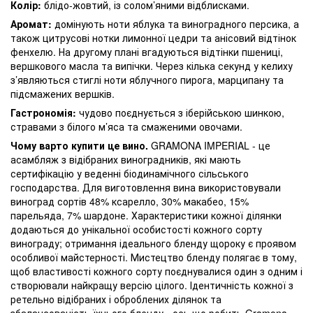
Колір:
блідо-жовтий, із солом’яними відблисками.
Аромат:
домінують ноти яблука та виноградного персика, а
також цитрусові нотки лимонної цедри та анісовий відтінок
фенхелю. На другому плані вгадуються відтінки пшениці,
вершкового масла та випічки. Через кілька секунд у келиху
з’являються стиглі ноти яблучного пирога, марципану та
підсмажених вершків.
Гастрономія:
чудово поєднується з іберійською шинкою,
стравами з білого м’яса та смаженими овочами.
Чому варто купити це вино.
GRAMONA IMPERIAL - це
асамбляж з відібраних виноградників, які мають
сертифікацію у веденні біодинамічного сільського
господарства. Для виготовлення вина використовували
виноград сортів 48% ксарелло, 30% макабео, 15%
парельяда, 7% шардоне. Характеристики кожної ділянки
додаються до унікальної особистості кожного сорту
винограду; отримання ідеального бленду щороку є проявом
особливої майстерності. Мистецтво бленду полягає в тому,
щоб властивості кожного сорту поєднувалися один з одним і
створювали найкращу версію цілого. Ідентичність кожної з
ретельно відібраних і оброблених ділянок та
збалансованість їхнього бленду - ось що робить Gramona