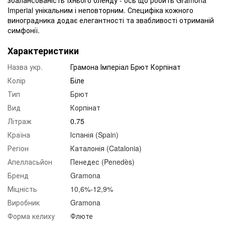
Imperial унікальним і неповторним. Специфіка кожного
виноградника додає елегантності та звабливості отриманій
симфонії.
Характеристики
Назва укр.
Грамона Імперіал Брют Корпінат
Колір
Біле
Тип
Брют
Вид
Корпінат
Літраж
0.75
Країна
Іспанія (Spain)
Регіон
Каталонія (Catalonia)
Апелласьйон
Пенедес (Penedès)
Бренд
Gramona
Міцність
10,6%-12,9%
Виробник
Gramona
Форма келиху
Флюте