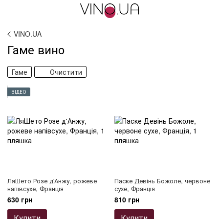
VINO.UA
Гаме вино
Гаме
Очистити
ВІДЕО
ЛяШето Розе д'Анжу, рожеве
Паске Девінь Божоле, червоне
напівсухе, Франція
сухе, Франція
630 грн
810 грн
Купити
Купити