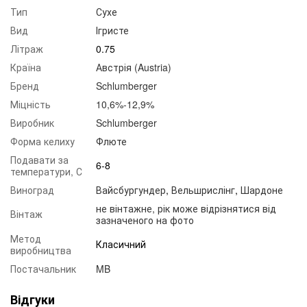
Тип
Сухе
Вид
Ігристе
Літраж
0.75
Країна
Австрія (Austria)
Бренд
Schlumberger
Міцність
10,6%-12,9%
Виробник
Schlumberger
Форма келиху
Флюте
Подавати за
6-8
температури, С
Виноград
Вайсбургундер
,
Вельшрислінг
,
Шардоне
не вінтажне, рік може відрізнятися від
Вінтаж
зазначеного на фото
Метод
Класичний
виробництва
Постачальник
MB
Відгуки