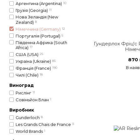
Аргентина (Argentina)
10
Грузія (Georgia)
11
Нова Зеландія (New
Zealand)
8
Німеччина (Germany)
12
Португалія (Portugal)
5
Південна Африка (South
Гундерлох Фріц'с Р
Africa)
17
Німеч
США (USA)
25
870 
Україна (Ukraine)
85
В наяв
Франція (France)
190
Чилі (Chile)
18
Виноград
Рислінг
11
Совіньйон Блан
1
Виробник
Gunderloch
8
Les Grands Chais de France
3
World Brands
1