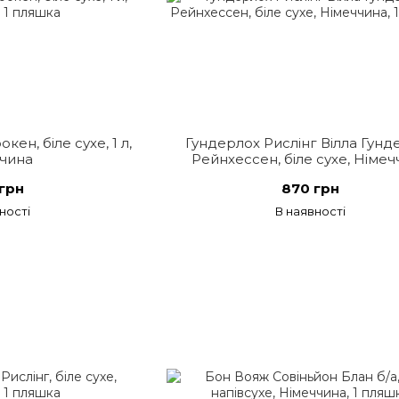
кен, біле сухе, 1 л,
Гундерлох Рислінг Вілла Гунд
чина
Рейнхессен, біле сухе, Німе
грн
870 грн
ності
В наявності