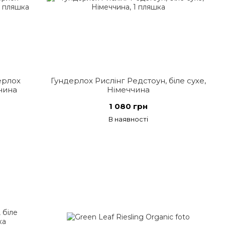
ерлох
Гундерлох Рислінг Редстоун, біле сухе,
ччина
Німеччина
1 080 грн
В наявності