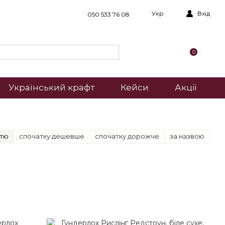
Укр
Вхід
050 533 76 08
0
Український крафт
Кейси
Акції
стю
спочатку дешевше
спочатку дорожче
за назвою