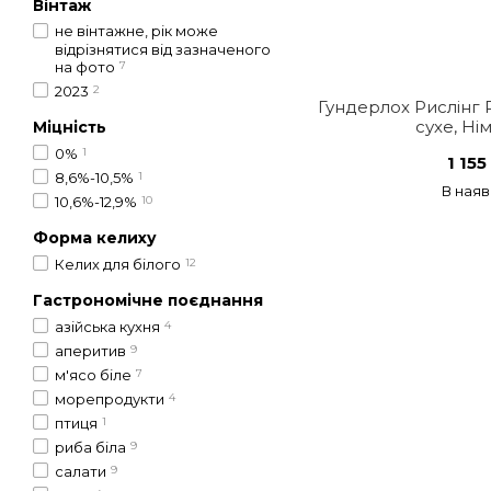
Вінтаж
не вінтажне, рік може
відрізнятися від зазначеного
на фото
7
2023
2
Гундерлох Рислінг 
сухе, Ні
Міцність
0%
1
1 155
8,6%-10,5%
1
В наяв
10,6%-12,9%
10
Форма келиху
Келих для білого
12
Гастрономічне поєднання
азійська кухня
4
аперитив
9
м'ясо біле
7
морепродукти
4
птиця
1
риба біла
9
салати
9