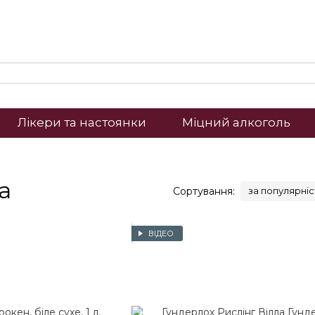
Лікери та настоянки
Міцний алкоголь
а
Сортування:
за популярні
ВІДЕО