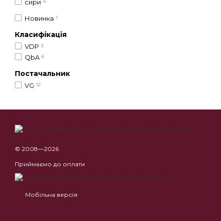
сири
4
Новинка
1
Класифікація
VDP
3
QbA
6
Постачальник
VG
12
© 2008—2026
Приймаємо до оплати
Мобільна версія