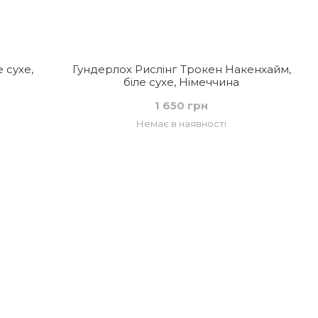
 сухе,
Гундерлох Рислінг Трокен Накенхайм,
біле сухе, Німеччина
1 650 грн
Немає в наявності