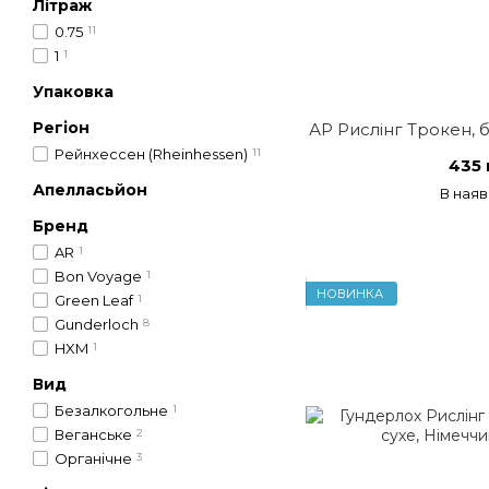
Літраж
0.75
11
1
1
Упаковка
Регіон
АР Рислінг Трокен, б
Рейнхессен (Rheinhessen)
11
435 
Апелласьйон
В наяв
Бренд
AR
1
Bon Voyage
1
НОВИНКА
Green Leaf
1
Gunderloch
8
HXM
1
Вид
Безалкогольне
1
Веганське
2
Органічне
3