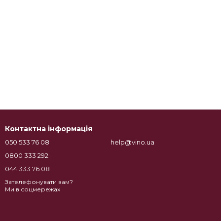
Контактна інформація
050 533 76 08
help@vino.ua
0800 333 292
044 333 76 08
Зателефонувати вам?
Ми в соцмережах