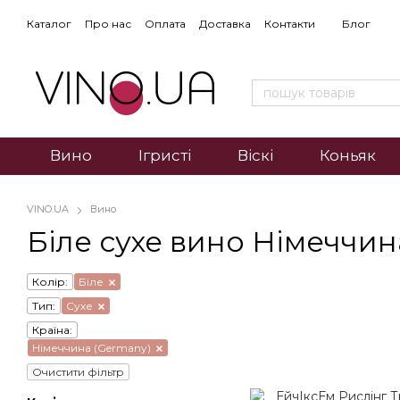
Каталог
Про нас
Оплата
Доставка
Контакти
Блог
Вино
Ігристі
Віскі
Коньяк
VINO.UA
Вино
Біле сухе вино Німеччин
Колір:
Біле
Тип:
Сухе
Країна:
Німеччина (Germany)
Очистити фільтр