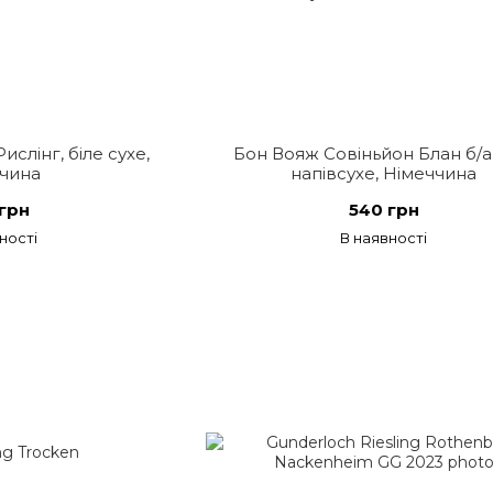
ислінг, біле сухе,
Бон Вояж Совіньйон Блан б/а,
чина
напівсухе, Німеччина
грн
540 грн
ності
В наявності