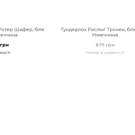
Ротер Шифер, біле
Гундерлох Рислінг Трокен, біле
меччина
Німеччина
 грн
875 грн
ності
Немає в наявності