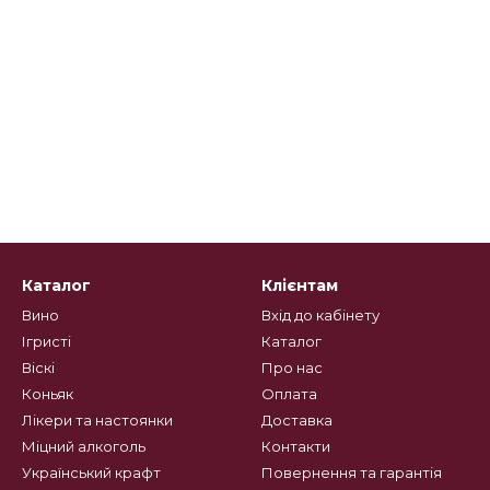
Каталог
Клієнтам
Вино
Вхід до кабінету
Ігристі
Каталог
Віскі
Про нас
Коньяк
Оплата
Лікери та настоянки
Доставка
Міцний алкоголь
Контакти
Український крафт
Повернення та гарантія