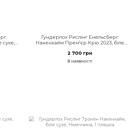
ерг
Гундерлох Рислінг Енельсберг
 сухе,
Накенхайм Прем'єр Крю 2023, біле
сухе, Німеччина
2 700 грн
В наявності