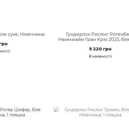
іле сухе, Німеччина
Гундерлох Рислінг Ротенб
Накенхайм Гран Крю 2023, біле
грн
Німеччина
5 220 грн
ності
В наявності