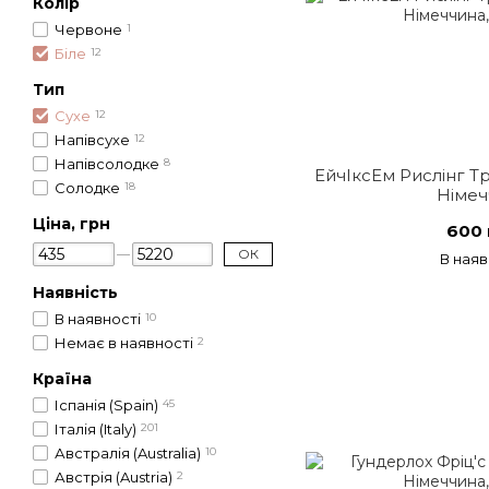
Колір
Червоне
1
Біле
12
Тип
Сухе
12
Напівсухе
12
Напівсолодке
8
ЕйчІксЕм Рислінг Тро
Солодке
18
Німеч
Ціна, грн
600 
ОК
В наяв
Наявність
В наявності
10
Немає в наявності
2
Країна
Іспанія (Spain)
45
Італія (Italy)
201
Австралія (Australia)
10
Австрія (Austria)
2