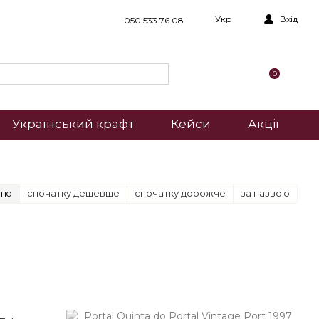
Укр
Вхід
050 533 76 08
0
Український крафт
Кейси
Акції
стю
спочатку дешевше
спочатку дорожче
за назвою