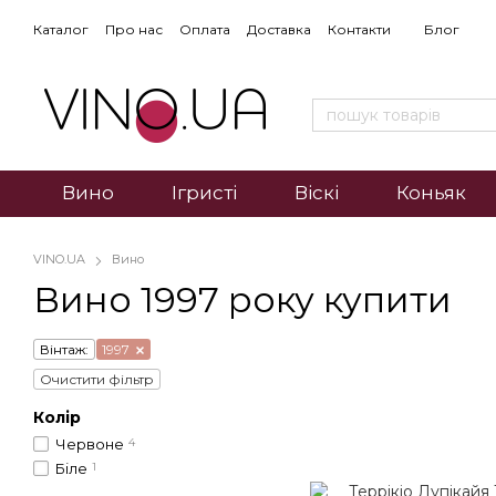
Каталог
Про нас
Оплата
Доставка
Контакти
Блог
Вино
Ігристі
Віскі
Коньяк
VINO.UA
Вино
Вино 1997 року купити
Вінтаж:
1997
Очистити фільтр
Колір
Червоне
4
Біле
1