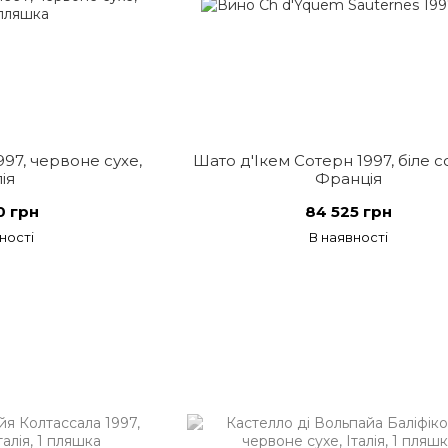
997, червоне сухе,
Шато д'Ікем Сотерн 1997, біле с
лія
Франція
0 грн
84 525 грн
ності
В наявності