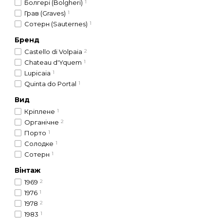
Болгері (Bolgheri)
1
Грав (Graves)
1
Сотерн (Sauternes)
1
Бренд
Castello di Volpaia
2
Chateau d'Yquem
1
Lupicaia
1
Quinta do Portal
1
Вид
Кріплене
1
Органічне
2
Порто
1
Солодке
1
Сотерн
1
Вінтаж
1969
2
1976
1
1978
2
1983
1