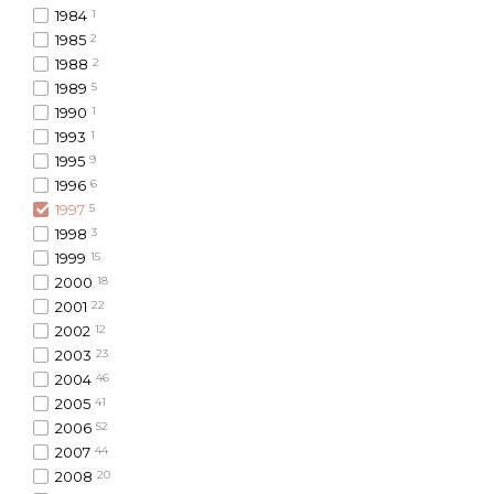
1984
1
1985
2
1988
2
1989
5
1990
1
1993
1
1995
9
1996
6
1997
5
1998
3
1999
15
2000
18
2001
22
2002
12
2003
23
2004
46
2005
41
2006
52
2007
44
2008
20