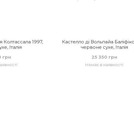
я Колтассала 1997,
Кастелло ді Вольпайа Баліфіко
хе, Італія
червоне сухе, Італія
0 грн
25 350 грн
аявності
Немає в наявності