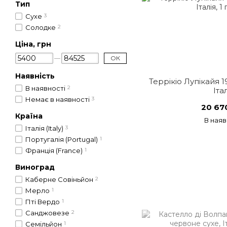
Тип
Сухе
3
Солодке
2
Ціна, грн
ОК
Наявність
Террікіо Лупікайя 1
В наявності
2
Іта
Немає в наявності
3
20 67
Країна
В наяв
Італія (Italy)
3
Португалія (Portugal)
1
Франція (France)
1
Виноград
Каберне Совіньйон
2
Мерло
1
Пті Вердо
1
Санджовезе
2
Семільйон
1