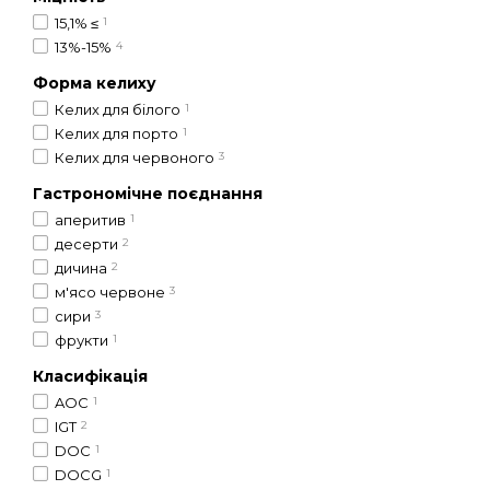
15,1% ≤
1
13%-15%
4
Форма келиху
Келих для білого
1
Келих для порто
1
Келих для червоного
3
Гастрономічне поєднання
аперитив
1
десерти
2
дичина
2
м'ясо червоне
3
сири
3
фрукти
1
Класифікація
AOC
1
IGT
2
DOC
1
DOCG
1