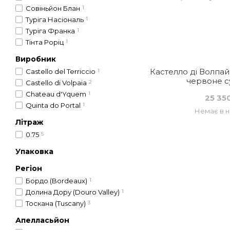
Совіньйон Блан
1
Туріга Насіональ
1
Туріга Франка
1
Тінта Роріц
1
Виробник
Кастелло ді Волпай
Castello del Terriccio
1
червоне су
Castello di Volpaia
2
Chateau d'Yquem
1
25 35
Quinta do Portal
1
Немає в н
Літраж
0.75
5
Упаковка
Регіон
Бордо (Bordeaux)
1
Долина Дору (Douro Valley)
1
Тоскана (Tuscany)
3
Апелласьйон