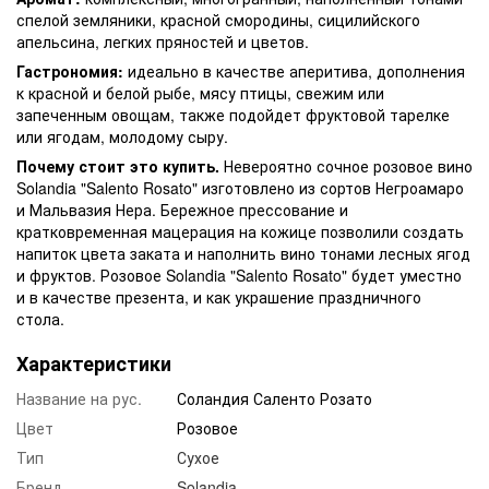
спелой земляники, красной смородины, сицилийского
апельсина, легких пряностей и цветов.
Гастрономия:
идеально в качестве аперитива, дополнения
к красной и белой рыбе, мясу птицы, свежим или
запеченным овощам, также подойдет фруктовой тарелке
или ягодам, молодому сыру.
Почему стоит это купить.
Невероятно сочное розовое вино
Solandia "Salento Rosato" изготовлено из сортов Негроамаро
и Мальвазия Нера. Бережное прессование и
кратковременная мацерация на кожице позволили создать
напиток цвета заката и наполнить вино тонами лесных ягод
и фруктов. Розовое Solandia "Salento Rosato" будет уместно
и в качестве презента, и как украшение праздничного
стола.
Характеристики
Название на рус.
Соландия Саленто Розато
Цвет
Розовое
Тип
Сухое
Бренд
Solandia