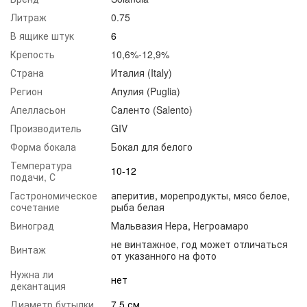
Литраж
0.75
В ящике штук
6
Крепость
10,6%-12,9%
Страна
Италия (Italy)
Регион
Апулия (Puglia)
Апелласьон
Саленто (Salento)
Производитель
GIV
Форма бокала
Бокал для белого
Температура
10-12
подачи, С
Гастрономическое
аперитив
,
морепродукты
,
мясо белое
,
сочетание
рыба белая
Виноград
Мальвазия Нера
,
Негроамаро
не винтажное, год может отличаться
Винтаж
от указанного на фото
Нужна ли
нет
декантация
Диаметр бутылки
7,5 см