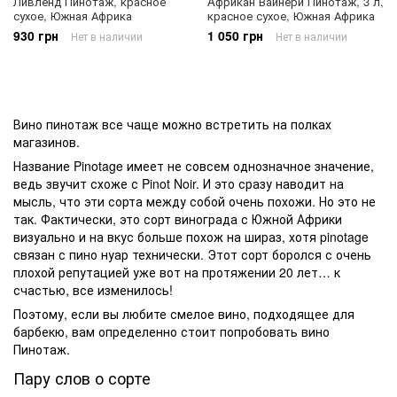
Ливленд Пинотаж, красное
Aфрикан Вайнери Пинотаж, 3 л,
сухое, Южная Африка
красное сухое, Южная Африка
930 грн
1 050 грн
Нет в наличии
Нет в наличии
Вино пинотаж
все чаще можно встретить на полках
магазинов.
Название Pinotage имеет не совсем однозначное значение,
ведь звучит схоже с Pinot Noir. И это сразу наводит на
мысль, что эти сорта между собой очень похожи. Но это не
так. Фактически, это
сорт винограда
с Южной Африки
визуально и на вкус больше похож на шираз, хотя pinotage
связан с пино нуар технически. Этот сорт боролся с очень
плохой репутацией уже вот на протяжении 20 лет… к
счастью, все изменилось!
Поэтому, если вы любите смелое вино, подходящее для
барбекю, вам определенно стоит попробовать вино
Пинотаж.
Пару слов о сорте