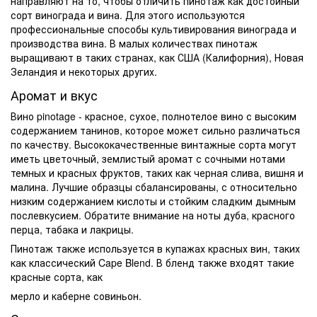
направляют на то, чтобы отличить пинотаж как достойный
сорт винограда и вина. Для этого используются
профессиональные способы культивирования винограда и
производства вина. В малых количествах пинотаж
выращивают в таких странах, как США (Калифорния), Новая
Зеландия и некоторых других.
Аромат и вкус
Вино pinotage
-
красное
, сухое, полнотелое вино с высоким
содержанием танинов, которое может сильно различаться
по качеству. Высококачественные винтажные сорта могут
иметь цветочный, землистый
аромат
с сочными нотами
темных и красных фруктов, таких как черная слива, вишня и
малина. Лучшие образцы сбалансированы, с относительно
низким содержанием кислоты и стойким сладким дымным
послевкусием. Обратите внимание на ноты дуба, красного
перца, табака и лакрицы.
Пинотаж также используется в купажах красных вин, таких
как классический Cape Blend. В бленд также входят такие
красные сорта, как
мерло и каберне совиньон.