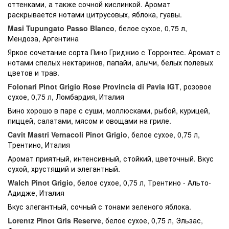
оттенками, а также сочной кислинкой. Аромат
раскрывается нотами цитрусовых, яблока, гуавы.
Masi Tupungato Passo Blanco
, белое сухое, 0,75 л,
Мендоза, Аргентина
Яркое сочетание сорта Пино Гриджио с Торронтес. Аромат с
нотами спелых нектаринов, папайи, алычи, белых полевых
цветов и трав.
Folonari Pinot Grigio Rose Provincia di Pavia IGT
, розовое
сухое, 0,75 л, Ломбардия, Италия
Вино хорошо в паре с суши, моллюсками, рыбой, курицей,
пиццей, салатами, мясом и овощами на гриле.
Cavit Mastri Vernacoli Pinot Grigio
, белое сухое, 0,75 л,
Трентино, Италия
Аромат приятный, интенсивный, стойкий, цветочный. Вкус
сухой, хрустящий и элегантный.
Walch Pinot Grigio
, белое сухое, 0,75 л, Трентино - Альто-
Адидже, Италия
Вкус элегантный, сочный с тонами зеленого яблока.
Lorentz Pinot Gris Reserve
, белое сухое, 0,75 л, Эльзас,