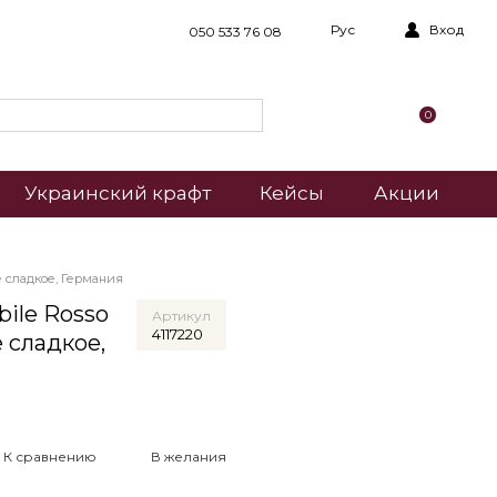
Рус
Вход
050 533 76 08
0
Украинский крафт
Кейсы
Акции
е сладкое, Германия
ile Rosso
Артикул
4117220
е сладкое,
К сравнению
В желания