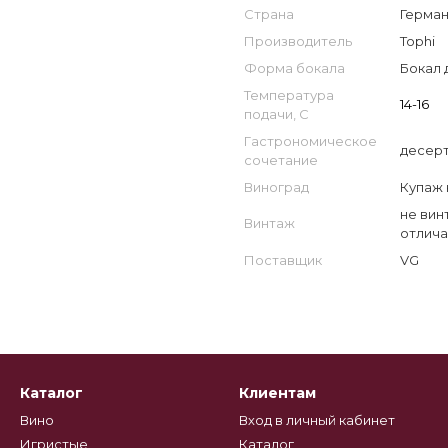
Страна
Герман
Производитель
Tophi
Форма бокала
Бокал 
Температура
14-16
подачи, С
Гастрономическое
десер
сочетание
Виноград
Купаж 
не вин
Винтаж
отлича
Поставщик
VG
Каталог
Клиентам
Вино
Вход в личный кабинет
Игристые
Каталог