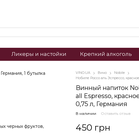
Ликеры и настойки
Крепкий алкоголь
VINO.UA
Вино
Nobile
Нобиле Россо аль Эспрессо, красно
Винный напиток Nob
all Espresso, красно
0,75 л, Германия
В наличии
Оставить отзыв
450 грн
ых черных фруктов,