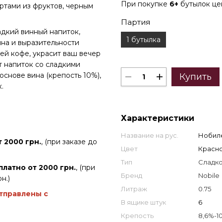
При покупке
6+
бутылок ц
ртами из фруктов, черным
Партия
ладкий винный напиток,
1 бутылка
на и выразительности
ей кофе, украсит ваш вечер
т напиток со сладкими
основе вина (крепость 10%),
Купить
.
Характеристики
Название на рус.
Нобиле
 2000 грн.
, (при заказе до
Цвет
Красн
Тип
Сладк
платно от 2000 грн.
, (при
Бренд
Nobile
н.)
Литраж
0.75
отправлены с
В ящике штук
6
Крепость
8,6%-1