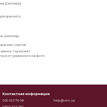
ия (Germany)
для красного
ты
,
шоколад
красных сортов
тажное, год может
ться от указанного на фото
Контактная информация
050 533 76 08
help@vino.ua
0800 333 292