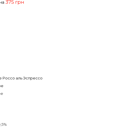
375 грн
ена
 Россо аль Эспрессо
ое
ое
0,5%