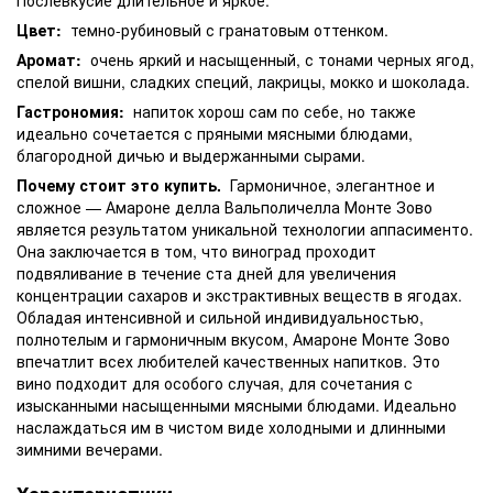
Цвет:
темно-рубиновый с гранатовым оттенком.
Аромат:
очень яркий и насыщенный, с тонами черных ягод,
спелой вишни, сладких специй, лакрицы, мокко и шоколада.
Гастрономия:
напиток хорош сам по себе, но также
идеально сочетается с пряными мясными блюдами,
благородной дичью и выдержанными сырами.
Почему стоит это купить.
Гармоничное, элегантное и
сложное — Амароне делла Вальполичелла Монте Зово
является результатом уникальной технологии аппасименто.
Она заключается в том, что виноград проходит
подвяливание в течение ста дней для увеличения
концентрации сахаров и экстрактивных веществ в ягодах.
Обладая интенсивной и сильной индивидуальностью,
полнотелым и гармоничным вкусом, Амароне Монте Зово
впечатлит всех любителей качественных напитков. Это
вино подходит для особого случая, для сочетания с
изысканными насыщенными мясными блюдами. Идеально
наслаждаться им в чистом виде холодными и длинными
зимними вечерами.