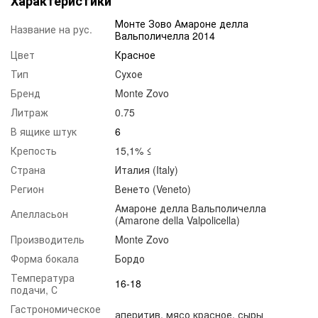
Характеристики
Монте Зово Амароне делла
Название на рус.
Вальполичелла 2014
Цвет
Красное
Тип
Сухое
Бренд
Monte Zovo
Литраж
0.75
В ящике штук
6
Крепость
15,1% ≤
Страна
Италия (Italy)
Регион
Венето (Veneto)
Амароне делла Вальполичелла
Апелласьон
(Amarone della Valpolicella)
Производитель
Monte Zovo
Форма бокала
Бордо
Температура
16-18
подачи, С
Гастрономическое
аперитив
,
мясо красное
,
сыры