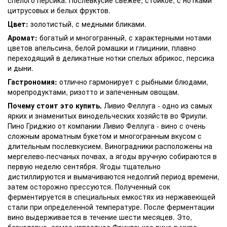
цитрусовых и белых фруктов.
Цвет:
золотистый, с медными бликами.
Аромат:
богатый и многогранный, с характерными нотами
цветов апельсина, белой ромашки и глицинии, плавно
переходящий в деликатные нотки спелых абрикос, персика
и дыни.
Гастрономия:
отлично гармонирует с рыбными блюдами,
морепродуктами, ризотто и запеченным овощам.
Почему стоит это купить.
Ливио Феллуга - одно из самых
ярких и знаменитых винодельческих хозяйств во Фриули.
Пино Гриджио от компании Ливио Феллуга - вино с очень
сложным ароматным букетом и многогранным вкусом с
длительным послевкусием. Виноградники расположены на
мергелево-песчаных почвах, а ягоды вручную собираются в
первую неделю сентября. Ягоды тщательно
дистиллируются и вымачиваются недолгий период времени,
затем осторожно прессуются. Полученный сок
ферментируется в специальных емкостях из нержавеющей
стали при определенной температуре. После ферментации
вино выдерживается в течение шести месяцев. Это,
безусловно, самое известное Фриулськое вино в мире.