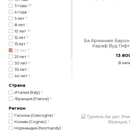
3 года
29
4 года
1
5 лет
7
8 лет
1
10 лет
10
12 лет
3
Ба Арманьяк Барон
15 лет
3
Караф Вуд Гифт
20 лет
7
13 80
25 лет
3
В нал
30 лет
2
35 лет
1
40 лет
2
50 лет
3
Страна
60 лет
2
Италия (Italy)
2
80 лет
1
Франция (France)
5
25-50 лет
1
Регион
Гасконь (Gascogne)
1
Коньяк (Cognac)
3
Нормандия (Normandy)
1