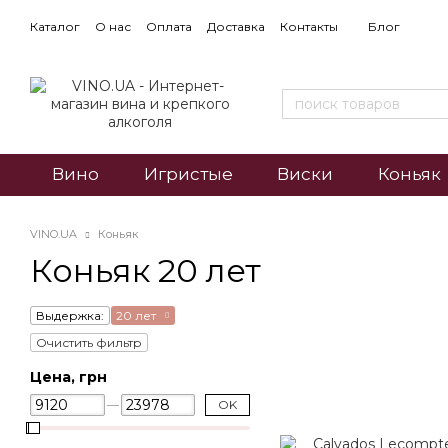
Каталог
О нас
Оплата
Доставка
Контакты
Блог
Вино
Игристые
Виски
Коньяк
VINO.UA
Коньяк
Коньяк 20 лет
Выдержка:
20 лет
Очистить фильтр
Цена, грн
OK