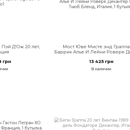
Пэй Д'Ож 20 лет,
Мост Юве Мисте энд Граппа
ция
Баррик Алье И Лейни Ровере Д
Вуден Тьюб Бленд, Итали
8 грн
13 425 грн
ичии
В наличии