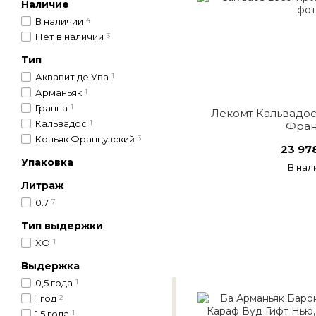
Наличие
В наличии
4
Нет в наличии
3
Тип
Аквавит де Ува
1
Арманьяк
1
Граппа
1
Лекомт Кальвадос 
Кальвадос
1
Фран
Коньяк Французcкий
3
23 97
Упаковка
В нал
Литраж
0.7
7
Тип выдержки
XO
1
Выдержка
0,5 года
1
1 год
2
1,5 года
1