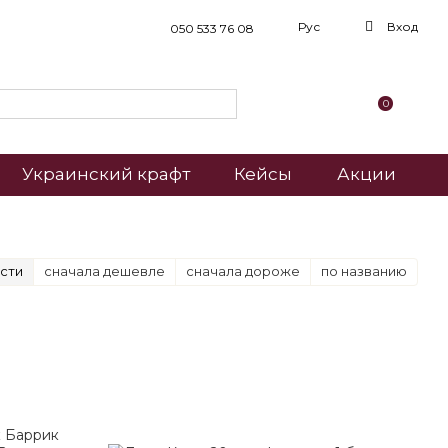
Рус
Вход
050 533 76 08
0
Украинский крафт
Кейсы
Акции
сти
сначала дешевле
сначала дороже
по названию