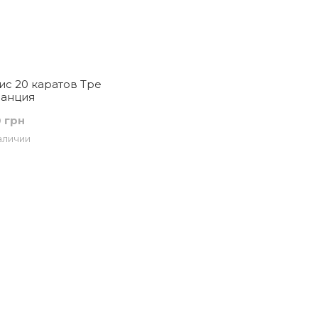
ис 20 каратов Тре
ранция
0 грн
аличии