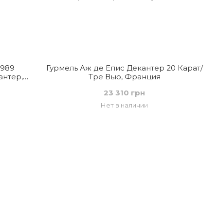
1989
Гурмель Аж де Епис Декантер 20 Карат/
антер,
Тре Вью, Франция
23 310 грн
Нет в наличии