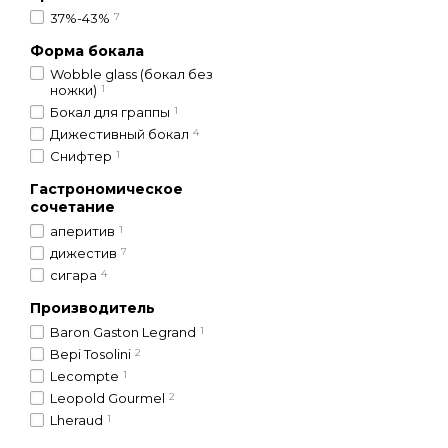
37%-43%
7
Форма бокала
Wobble glass (бокал без
ножки)
1
Бокал для граппы
1
Дижестивный бокал
4
Снифтер
1
Гастрономическое
сочетание
аперитив
1
дижестив
7
сигара
4
Производитель
Baron Gaston Legrand
1
Bepi Tosolini
2
Lecompte
1
Leopold Gourmel
2
Lheraud
1