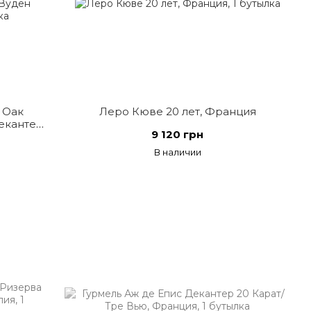
 Оак
Леро Кюве 20 лет, Франция
екантер
9 120 грн
я
В наличии