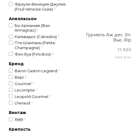
Фриули-Венеция-Джулия
(Friuli Venezia Giulia)
2
Апелласьон
Ба-Арманьяк (Bas-
Armagnac)
1
Гурмель Аж дес Эп
Кальвадос (Calvados)
1
Вье, Ф
Пти Шампань (Petite
Champagne)
1
11 52
Фен Буа (Fins Bois)
2
Нет в н
Бренд
Baron Gaston Legrand
1
Bepi
2
Gourmel
1
Lecompte
1
Leopold Gourmel
1
Lheraud
1
Винтаж
1989
1
Крепость