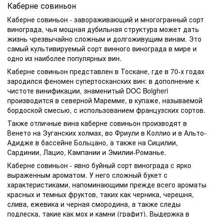
Каберне совиньон
Каберне совиньон - завораживающий и многогранный сорт
винограда, чья мощная дубильная структура может дать
жизнь чрезвычайно сложным и долгоживущим винам. Это
самый культивируемый сорт винного винограда в мире и
одно из наиболее популярных вин.
Каберне совиньон представлен в Тоскане, где в 70-х годах
зародился феномен супертосканских вин: в дополнение к
чистоте винификации, знаменитый DOC Bolgheri
производится в северной Маремме, в купаже, называемой
бордоской смесью, с использованием французских сортов.
Также отличные вина каберне совиньон производят в
Венето на Эуганских холмах, во Фриули в Коллио и в Альто-
Адидже в бассейне Больцано, а также на Сицилии,
Сардинии, Лацио, Кампании и Эмилии-Романье.
Каберне совиньон - явно буйный сорт винограда с ярко
выраженным ароматом. У него сложный букет с
характеристиками, напоминающими прежде всего ароматы
красных и темных фруктов, таких как черника, черешня,
слива, ежевика и черная смородина, а также следы
подлеска, такие как мох и камни (графит). Выдержка в