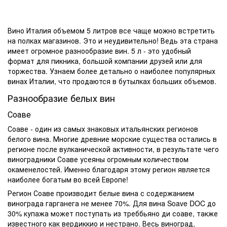
Вино Италия
объемом
5 литров
все чаще можно встретить
на полках магазинов. Это и неудивительно! Ведь эта страна
имеет огромное разнообразие вин.
5 л
- это удобный
формат для пикника, большой компании друзей или для
торжества. Узнаем более детально о наиболее популярных
винах Италии, что продаются в бутылках больших объемов.
Разнообразие белых вин
Соаве
Соаве - один из самых знаковых итальянских регионов
белого вина. Многие древние морские существа остались в
регионе после вулканической активности, в результате чего
виноградники Соаве усеяны огромным количеством
окаменелостей. Именно благодаря этому регион является
наиболее богатым во всей Европе!
Регион Соаве производит белые вина с содержанием
винограда гарганега не менее 70%. Для вина Soave DOC до
30% купажа может поступать из треббьяно ди соаве, также
известного как вердиккио и нестрано. Весь виноград,