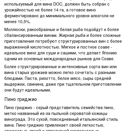
используемый для вина DOC, должен быть собран с
урожайностью не более 14 га, а готовое вино
ферментировано до минимального уровня алкоголя не
менее 10,5%.
Моллюски, ракообразные и белая рыба подойдут к более
сбалансированным винам. Жирная рыба и более сложные
приготовления потребуют структурированных вин с более
выраженной кислотностью. Мягкое и постное соаве -
идеальное вино для суши и сашими, что делает Японию
одним из основных международных рынков для Соаве.
Более структурированные и интенсивные сорта вин или
вина старых урожаев можно легко сочетать с разными
блюдами. Паста, ризотто, белое мясо, сыры средней
выдержки, свинина, даже при тщательном приготовлении
они будут идеальными.
Пино гриджио
Пино гриджио - серый представитель семейства пино,
метко названный из-за пыльной сероватой кожицы
винограда. Это сухой, повседневный
итальянский
стиль
вина. Пино гриджио привлекает своей легкостью,
свежестью, яркой и аппетитной кислотностью.