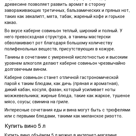
древесине позволяет развить аромат в сторону
завораживающих третичных, бальзамических и пряных нот,
таких как эвкалипт, мята, табак, жареный кофе и горькое
какао.
Во вкусе каберне совиньон теплый, широкий и полный. У
него превосходная структура, а танины мастерски
обволакивают рот благодаря большому количеству
полифенольных веществ, присутствующих в кожуре.
Танины в сочетании с умеренной кислотностью и высоким
уровнем алкоголя делают каберне совиньон чрезвычайно
долговечным вином.
Каберне совиньон станет отличной гастрономической
парой к таким блюдам, как дичь (пряная и ароматная),
дикий кабан, косуля, фазан, который усиливает ноты
можжевельника; жирные блюда, такие как жаркое, тушеное
мясо, соусы; свинина на гриле.
Интересные сочетания еды и вина могут быть с трюфелями
или с первыми блюдами, такими как миланское ризотто.
Купить
вино
5 л
Купить вино объёмом 5 л можно в интернет-магазине