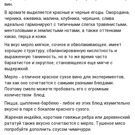
вин.
В аромате выделяется красные и черные ягоды. Смородина,
черника, ежевика, малина, клубника, черешня, слива
идеально гармонируют с типичными слегка травянистыми,
ментоловыми и землистыми нотами, а также оттенками
какао, перца и кожи.
На вкус мерло мягкое, сочное и обволакивающее, имеет
хорошую структуру, сбалансированную кислотность и
выраженную танинность, но в то же время часто
бархатистое и округлое, становящееся еще мягче с
выдержкой.
Мерло - отличное
красное сухое
вино для экспериментов,
так как оно сочетается с самыми разными блюдами.
Поэтому смело можете пробовать его с огромным
количеством блюд.
Пицца, цыпленке-барбекю - либое из этих блюд изумительно
вкусно в паре с бокалом красного сухого.
Жареная индейка, короткие говяжьи ребра или деревенский
рататуй также вкусно сочетаются с мерло. Тушеное мясо
попробуйте дополнить соусом чимичурри.