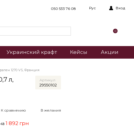
Рус
Вход
050 533 76 08
0
Украинский крафт
Кейсы
Акции
рапен 1270 VS, Франция
,7 л,
Артикул
29550102
К сравнению
В желания
1 892 грн
ена