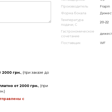
Производитель
Frapin
Форма бокала
Дижес
Температура
20-22
подачи, С
Гастрономическое
дижес
сочетание
Поставщик
WF
 2000 грн.
, (при заказе до
платно от 2000 грн.
, (при
н.)
отправлены с