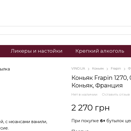
Ликеры и настойки
Крепкий алкоголь
VINO.UA
Коньяк
Frapin
Ф
Коньяк Frapin 1270, 0
Коньяк, Франция
Нет в наличии
Оставить отзыв
2 270 грн
При покупке
6+
бутылок ц
й, с нюансами ванили,
сие.