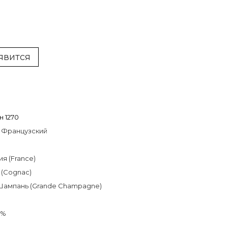
явится
 1270
 Французcкий
я (France)
 (Cognac)
Шампань (Grande Champagne)
3%