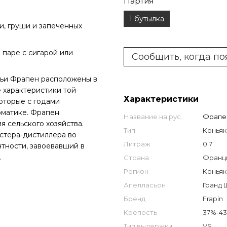
Партия
1 бутылка
и, груши и запеченных
 паре с сигарой или
Сообщить, когда по
мьи Фрапен расположены в
 характеристики той
Характеристики
оторые с годами
оматике. Фрапен
Название на рус.
Фрапен
 сельского хозяйства.
Тип
Коньяк
астера-дистиллера во
Литраж
0.7
нтности, завоевавший в
.
Страна
Франци
Регион
Коньяк
Апелласьон
Гранд 
Бренд
Frapin
Крепость
37%-4
Тип выдержки
VS