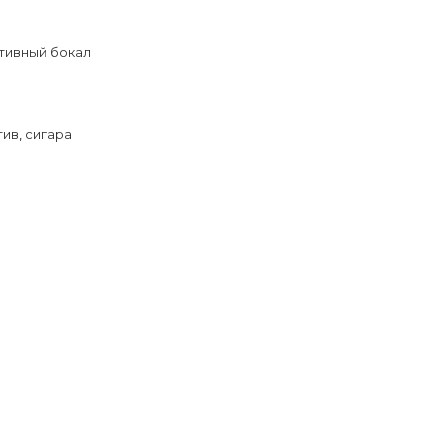
тивный бокал
тив
,
сигара