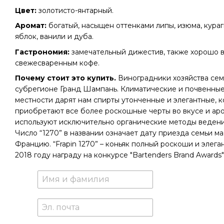
Цвет:
золотисто-янтарный.
Аромат:
богатый, насыщен оттенками липы, изюма, кураг
яблок, ванили и дуба.
Гастрономия:
замечательный дижестив, также хорошо в
свежесваренным кофе.
Почему стоит это купить.
Виноградники хозяйства се
субрегионе Гранд Шампань. Климатические и почвенные
местности дарят нам спирты утонченные и элегантные, к
приобретают все более роскошные черты во вкусе и ар
используют исключительно органические методы ведения
Число “1270” в названии означает дату приезда семьи м
Францию. “Frapin 1270” – коньяк полный роскоши и элега
2018 году награду на конкурсе "Bartenders Brand Awards"