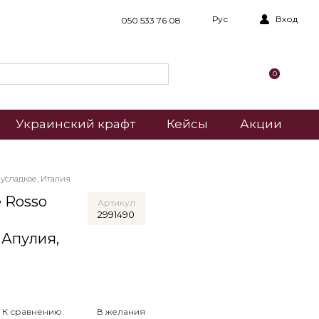
Рус
Вход
050 533 76 08
0
Украинский крафт
Кейсы
Акции
лусладкое, Италия
e Rosso
Артикул
2991490
, Апулия,
К сравнению
В желания