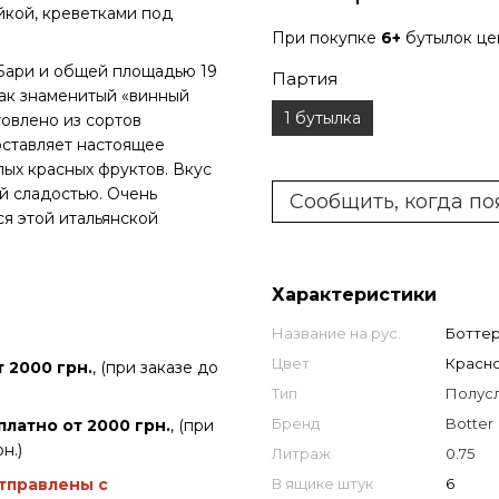
йкой, креветками под
При покупке
6+
бутылок ц
Бари и общей площадью 19
Партия
как знаменитый «винный
1 бутылка
товлено из сортов
оставляет настоящее
лых красных фруктов. Вкус
й сладостью. Очень
Сообщить, когда по
ся этой итальянской
Характеристики
Название на рус.
Ботте
Цвет
Красн
 2000 грн.
, (при заказе до
Тип
Полус
Бренд
Botter
платно от 2000 грн.
, (при
н.)
Литраж
0.75
отправлены с
В ящике штук
6