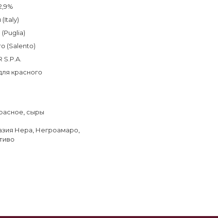
2,9%
(Italy)
(Puglia)
о (Salento)
 S.P.A.
для красного
расное
,
сыры
азия Нера
,
Негроамаро
,
тиво