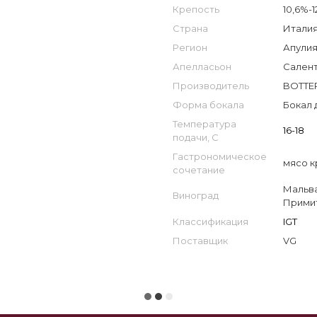
Крепость
10,6%-1
Страна
Италия 
Регион
Апулия 
Апелласьон
Салент
Производитель
BOTTER
Форма бокала
Бокал 
Температура
16-18
подачи, С
Гастрономическое
мясо к
сочетание
Мальв
Виноград
Прими
Классификация
IGT
Поставщик
VG