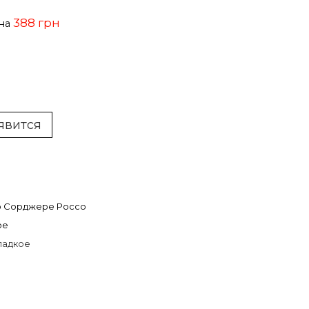
388 грн
ена
явится
р Сорджере Россо
ое
ладкое