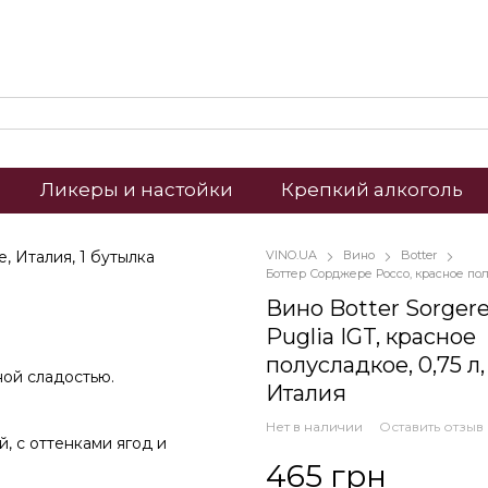
Ликеры и настойки
Крепкий алкоголь
VINO.UA
Вино
Botter
Боттер Сорджере Россо, красное по
Вино Botter Sorger
Puglia IGT, красное
полусладкое, 0,75 л
ной сладостью.
Италия
Нет в наличии
Оставить отзыв
, с оттенками ягод и
465 грн