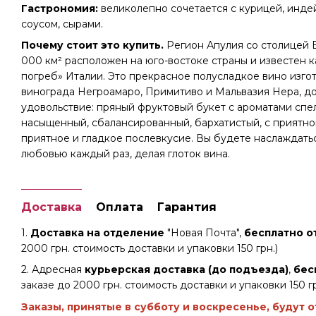
Гастрономия:
великолепно сочетается с курицей, инде
соусом, сырами.
Почему стоит это купить.
Регион Апулия со столицей 
000 км² расположен на юго-востоке страны и известен 
погреб» Италии. Это прекрасное полусладкое вино изго
винограда Негроамаро, Примитиво и Мальвазия Нера, д
удовольствие: пряный фруктовый букет с ароматами спе
насыщенный, сбалансированный, бархатистый, с приятно
приятное и гладкое послевкусие. Вы будете наслаждать
любовью каждый раз, делая глоток вина.
Доставка
Оплата
Гарантия
1.
Доставка на отделение
"Новая Почта",
бесплатно от
2000 грн. стоимость доставки и упаковки 150 грн.)
2. Адресная
курьерская доставка (до подъезда)
,
бес
заказе до 2000 грн. стоимость доставки и упаковки 150 гр
Заказы, принятые в субботу и воскресенье, будут 