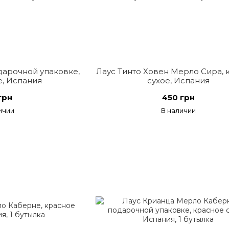
дарочной упаковке,
Лаус Тинто Ховен Мерло Сира, 
е, Испания
сухое, Испания
грн
450 грн
ичии
В наличии