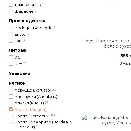
Темпранильо
1
Шардоне
5
Производитель
Bodegas Barbadillo
2
Enate
6
Лаус Шардоне, в по
Laus
6
белое сухо
Литраж
555 
0.5
1
В нал
0.75
13
Упаковка
Регион
Абруццо (Abruzzo)
20
Андалусия (Andalusia)
21
Апулия (Puglia)
37
Арагон (Aragón)
14
Бордо (Bordeaux)
157
Бордо Суперриор (Bordeaux
Superieur)
2