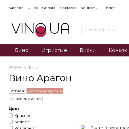
Каталог
О нас
Оплата
Доставка
Контакты
Блог
Вино
Игристые
Виски
Коньяк
VINO.UA
Вино
Вино Арагон
Регион:
Арагон (Aragón)
Очистить фильтр
Цвет
Красное
5
Белое
8
Розовое
1