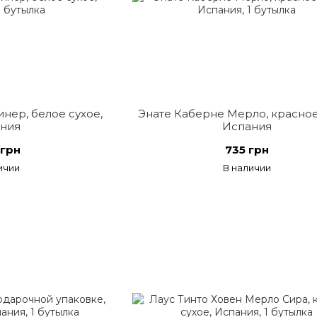
нер, белое сухое,
Энате Каберне Мерло, красное
ния
Испания
 грн
735 грн
ичии
В наличии