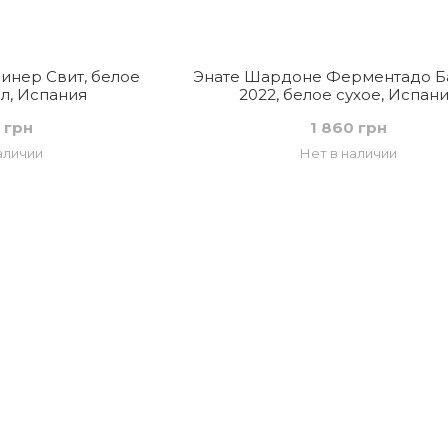
инер Свит, белое
Энате Шардоне Ферментадо Б
 л, Испания
2022, белое сухое, Испан
 грн
1 860 грн
аличии
Нет в наличии