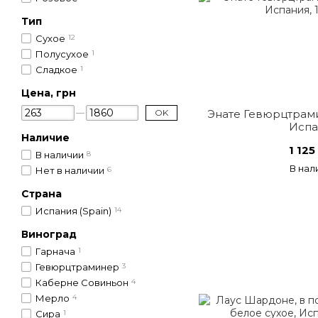
Тип
Сухое
12
Полусухое
1
Сладкое
1
Цена, грн
OK
Энате Гевюрцтрами
Испа
Наличие
1 125
В наличии
8
В нал
Нет в наличии
6
Страна
Испания (Spain)
14
Виноград
Гарнача
1
Гевюрцтраминер
3
Каберне Совиньон
4
Мерло
4
Сира
1