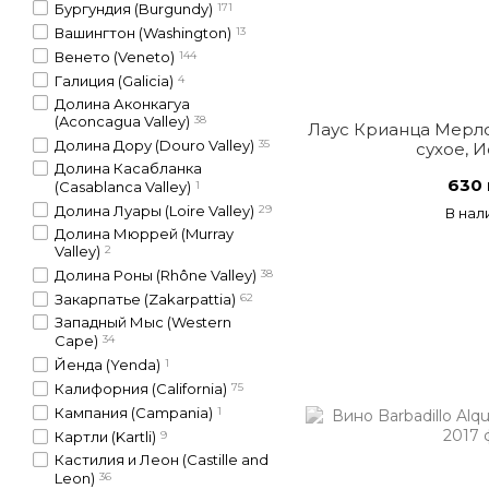
Бургундия (Burgundy)
171
Вашингтон (Washington)
13
Венето (Veneto)
144
Галиция (Galicia)
4
Долина Аконкагуа
(Aconcagua Valley)
38
Лаус Крианца Мерло
Долина Дору (Douro Valley)
35
сухое, 
Долина Касабланка
630 
(Casablanca Valley)
1
Долина Луары (Loire Valley)
29
В нал
Долина Мюррей (Murray
Valley)
2
Долина Роны (Rhône Valley)
38
Закарпатье (Zakarpattia)
62
Западный Мыс (Western
Cape)
34
Йенда (Yenda)
1
Калифорния (California)
75
Кампания (Campania)
1
Картли (Kartli)
9
Кастилия и Леон (Castille and
Leon)
36