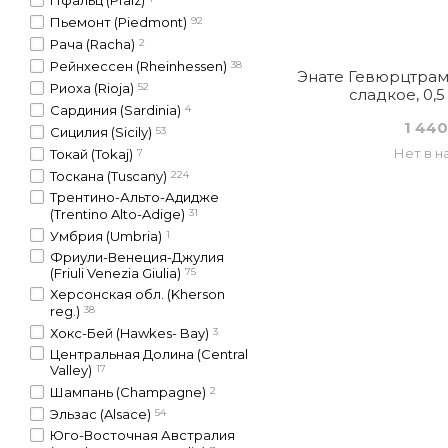
Пьемонт (Piedmont)
92
Рача (Racha)
2
Рейнхессен (Rheinhessen)
38
Энате Гевюрцтрам
Риоха (Rioja)
52
сладкое, 0,5
Сардиния (Sardinia)
4
1 440
Сицилия (Sicily)
53
Нет в н
Токай (Tokaj)
7
Тоскана (Tuscany)
224
Трентино-Альто-Адидже
(Trentino Alto-Adige)
31
Умбрия (Umbria)
1
Фриули-Венеция-Джулия
(Friuli Venezia Giulia)
75
Херсонская обл. (Kherson
reg.)
38
Хокс-Бей (Hawkes- Bay)
3
Центральная Долина (Central
Valley)
17
Шампань (Champagne)
2
Эльзас (Alsace)
54
Юго-Восточная Австралия