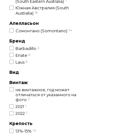
(South Eastern Australia)
7
Южная Австралия (South
Australia)
16
Апелласьон
Сомонтано (Somontano)
14
Бренд
Barbadillo
2
Enate
6
Laus
6
Вид
Винтаж
не винтажное, год может
отличаться от указанного на
фото
2
2021
1
2022
1
Крепость
13%-15%
14