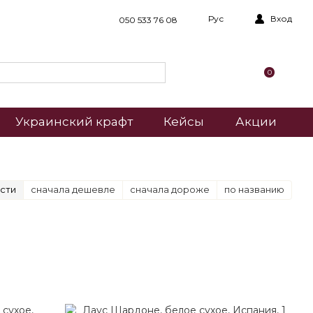
Рус
Вход
050 533 76 08
0
Украинский крафт
Кейсы
Акции
сти
сначала дешевле
сначала дороже
по названию