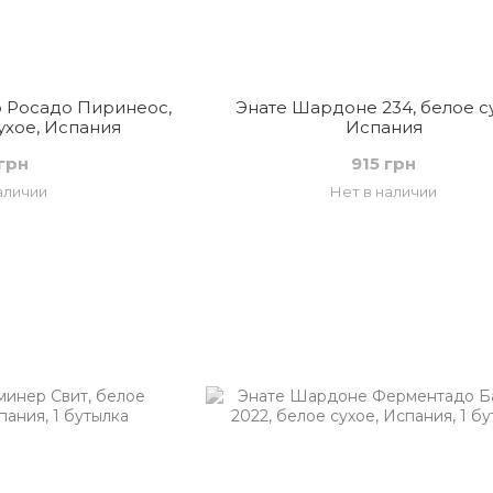
 Росадо Пиринеос,
Энате Шардоне 234, белое с
ухое, Испания
Испания
грн
915 грн
аличии
Нет в наличии