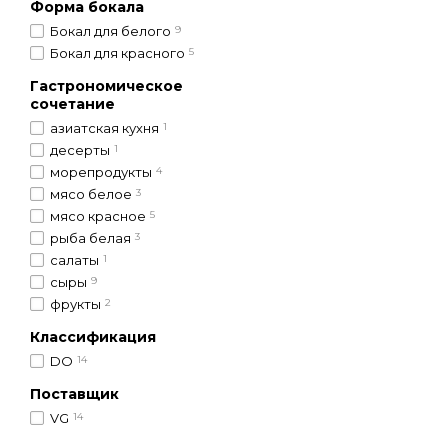
Форма бокала
Бокал для белого
9
Бокал для красного
5
Гастрономическое
сочетание
азиатская кухня
1
десерты
1
морепродукты
4
мясо белое
3
мясо красное
5
рыба белая
3
салаты
1
сыры
9
фрукты
2
Классификация
DO
14
Поставщик
VG
14