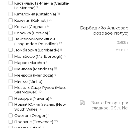
Кастилья-Ла-Манча (Castilla-
La Mancha)
7
Каталония (Catalonia)
18
Кахетия (Kakheti)
26
Коньяк (Cognac)
4
Барбадийо Алькезар
розовое полус
Корсика (Corsica)
1
Лангедок-Русcильон
263 
(Languedoc-Roussillon)
23
Нет в н
Ломбардия (Lombardy)
8
Мальборо (Marlborough)
10
Марке (Marche)
1
Мендоза (Mendoza)
35
Мендоса (Mendoza)
4
Минью (Minho)
1
Мозель-Саар-Рувер (Mosel-
Saar-Ruwer)
10
Наварра (Navarra)
5
Новый Южный Уэльс (New
South Wales)
6
Орегон (Oregon)
5
Прованс (Provence)
20
Пфальц (Pfalz)
1