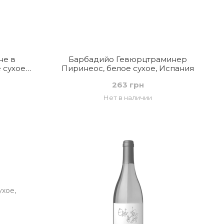
не в
Барбадийо Гевюрцтраминер
 сухое,
Пиринеос, белое сухое, Испания
263 грн
Нет в наличии