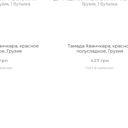
нчкара, красное
Тамада Хванчкара, красн
е, Грузия
полусладкое, Грузия
грн
427 грн
аличии
Нет в наличии