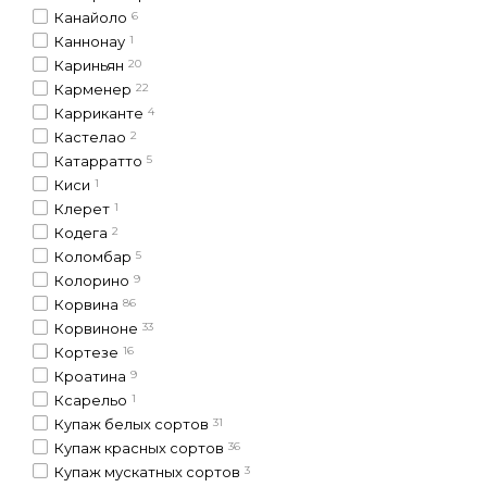
Канайоло
6
Каннонау
1
Кариньян
20
Карменер
22
Карриканте
4
Кастелао
2
Катарратто
5
Киси
1
Клерет
1
Кодега
2
Коломбар
5
Колорино
9
Корвина
86
Корвиноне
33
Кортезе
16
Кроатина
9
Ксарельо
1
Купаж белых сортов
31
Купаж красных сортов
36
Купаж мускатных сортов
3