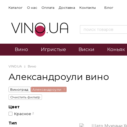
Каталог
О нас
Оплата
Доставка
Контакты
Блог
Вино
Игристые
Виски
Коньяк
VINO.UA
Вино
Александроули вино
Виноград:
Александроули
Очистить фильтр
Цвет
Красное
2
Тип