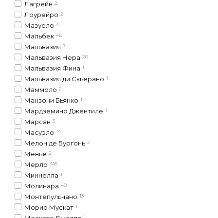
Лагрейн
2
Лоурейро
2
Мазуело
4
Мальбек
46
Мальвазия
7
Мальвазия Нера
20
Мальвазия Фина
1
Мальвазия ди Скьерано
1
Маммоло
2
Манзони Бьянко
1
Мардземино Джентиле
1
Марсан
3
Масуэло
14
Мелон де Бургонь
2
Менье
2
Мерло
345
Миннелла
1
Молинара
40
Монтепульчано
13
Морио Мускат
1
Москато Джалло
1