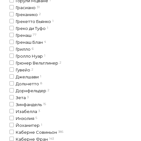
Горули Мцване
1
Грасиано
31
Греканико
2
Грекетто Бьянко
1
Греко ди Туфо
1
Гренаш
77
Гренаш Блан
4
Грилло
6
Гролло Нуар
1
Грюнер Вельтлинер
2
Гувейо
2
Джелшави
1
Дольчетто
8
Дорнфельдер
2
Зета
3
Зинфандель
15
Изабелла
3
Инзолия
5
Йоханитер
1
Каберне Совиньон
385
Каберне Фран
143