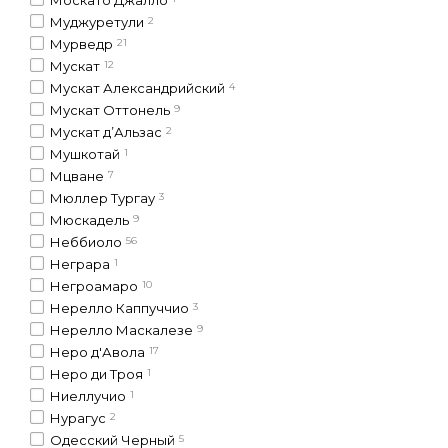
Муджуретули
2
Мурведр
21
Мускат
12
Мускат Александрийский
4
Мускат Оттонель
9
Мускат д’Альзас
2
Мушкотай
1
Мцване
7
Мюллер Тургау
3
Мюскадель
9
Неббиоло
56
Неграра
1
Негроамаро
10
Нерелло Каппуччио
3
Нерелло Маскалезе
9
Неро д'Авола
17
Неро ди Троя
1
Ниеллучио
1
Нурагус
2
Одесский Черный
5