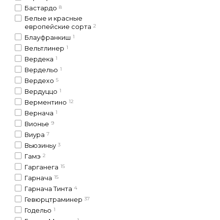
Бастардо
8
Белые и красные
европейские сорта
2
Блауфранкиш
1
Вельтлинер
1
Вердека
1
Вердельо
1
Вердехо
5
Вердуццо
1
Верментино
12
Вернача
1
Вионье
9
Виура
7
Вьюзиньу
3
Гамэ
2
Гарганега
15
Гарнача
15
Гарнача Тинта
4
Гевюрцтраминер
37
Годельо
1