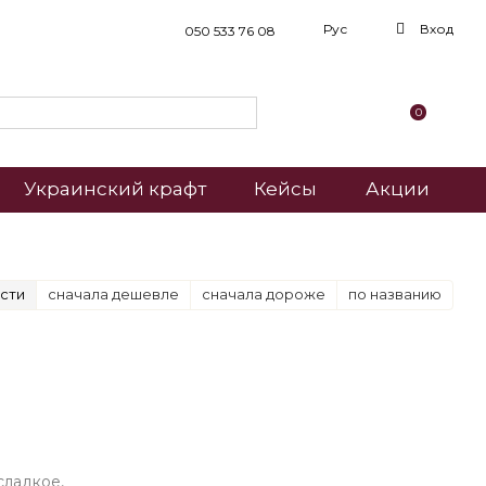
Рус
Вход
050 533 76 08
0
Украинский крафт
Кейсы
Акции
сти
сначала дешевле
сначала дороже
по названию