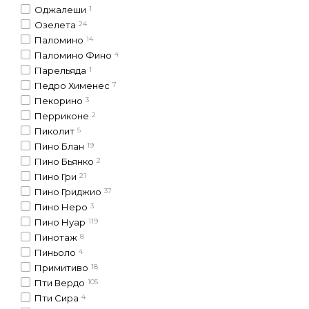
Оджалеши
1
Озелета
24
Паломино
14
Паломино Фино
4
Парельяда
1
Педро Хименес
7
Пекорино
3
Перриконе
2
Пиколит
5
Пино Блан
19
Пино Бьянко
2
Пино Гри
21
Пино Гриджио
37
Пино Неро
3
Пино Нуар
119
Пинотаж
8
Пиньоло
4
Примитиво
18
Пти Вердо
105
Пти Сира
4