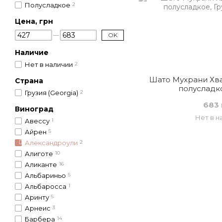
Полусладкое
2
Цена, грн
OK
Наличие
Нет в наличии
2
Шато Мухрани Хва
Страна
полусладко
Грузия (Georgia)
2
683 
Виноград
Нет в н
Авессу
1
Айрен
5
Александроули
2
Алиготе
10
Аликанте
16
Альбариньо
5
Альбаросса
1
Аринту
5
Арнеис
3
Барбера
14