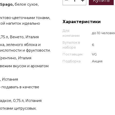
Купить
e Spago
,
белое сухое,
ктово-цветочными тонами,
Характеристики
кой напиток идеально
Для
до 10 челове
компании
0,75 л, Венето, Италия
Бутылок в
ка, зеленого яблока и
6
наборе
ислотности и фруктовости.
Поставщик
VG
 Трентино, Италия
Подборка
Акция
свежим вкусом и ароматом
а, Испания
 подавать в качестве
адкое, 0,75 л, Испания
отками цитрусовых.