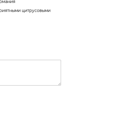
ермания
приятными цитрусовыми