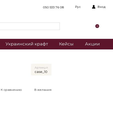
Рус
Вход
050 533 76 08
0
Украинский крафт
Кейсы
Акции
Артикул
case_10
К сравнению
В желания