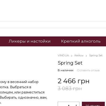
Ликеры и настойки
Крепкий алкоголь
VINO.UA
Кейсы
Spring Set
Spring Set
В наличии
Оставить отзыв
2 466 грн
тому в весенний набор
лотка. Выбраться в
3 083 грн
олнцем, или разместиться
Выбирать, однозначно, вам,
.