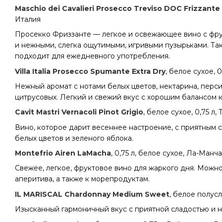
Maschio dei Cavalieri Prosecco Treviso DOC Frizzant
Италия
Просекко Фриззанте — легкое и освежающее вино с фру
и нежными, слегка ощутимыми, игривыми пузырьками. Та
подходит для ежедневного употребления.
Villa Italia Prosecco Spumante Extra Dry
, белое сухое, 
Нежный аромат с нотами белых цветов, нектарина, перси
цитрусовых. Легкий и свежий вкус с хорошим балансом к
Cavit Mastri Vernacoli Pinot Grigio
, белое сухое, 0,75 л,
Вино, которое дарит весеннее настроение, с приятным 
белых цветов и зеленого яблока.
Montefrio Airen LaMacha
, 0,75 л, белое сухое, Ла-Манч
Свежее, легкое, фруктовое вино для жаркого дня. Можно
аперитива, а также к морепродуктам.
IL MARISCAL Chardonnay Medium Sweet
, белое полусл
Изысканный гармоничный вкус с приятной сладостью и н