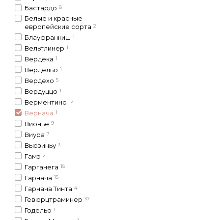
Бастардо
8
Белые и красные
европейские сорта
2
Блауфранкиш
1
Вельтлинер
1
Вердека
1
Вердельо
1
Вердехо
5
Вердуццо
1
Верментино
12
Вернача
1
Вионье
9
Виура
7
Вьюзиньу
3
Гамэ
2
Гарганега
15
Гарнача
15
Гарнача Тинта
4
Гевюрцтраминер
37
Годельо
1