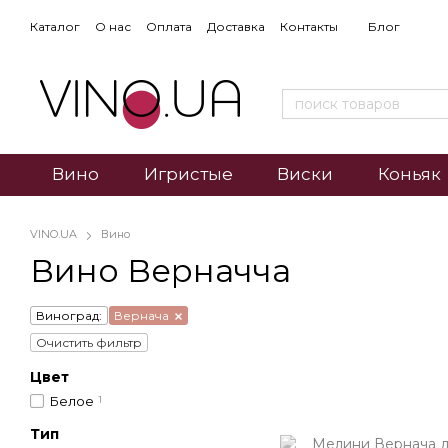
Каталог
О нас
Оплата
Доставка
Контакты
Блог
Вино
Игристые
Виски
Коньяк
VINO.UA
Вино
Вино Верначча
Виноград:
Вернача
Очистить фильтр
Цвет
Белое
1
Тип