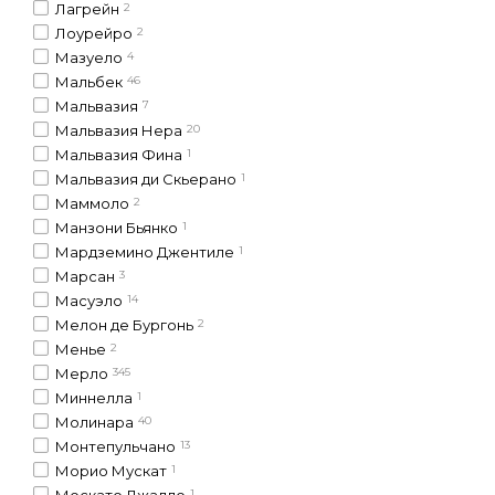
Лагрейн
2
Лоурейро
2
Мазуело
4
Мальбек
46
Мальвазия
7
Мальвазия Нера
20
Мальвазия Фина
1
Мальвазия ди Скьерано
1
Маммоло
2
Манзони Бьянко
1
Мардземино Джентиле
1
Марсан
3
Масуэло
14
Мелон де Бургонь
2
Менье
2
Мерло
345
Миннелла
1
Молинара
40
Монтепульчано
13
Морио Мускат
1
Москато Джалло
1