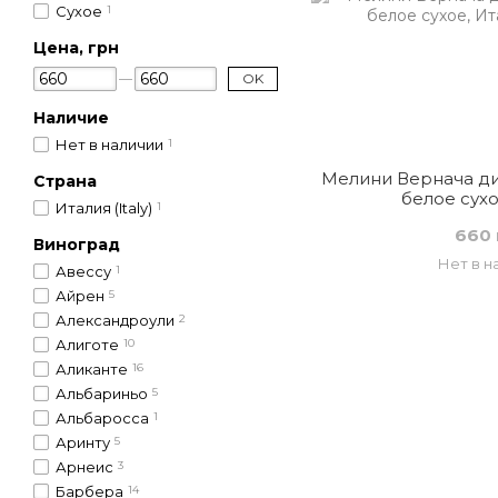
Сухое
1
Цена, грн
OK
Наличие
Нет в наличии
1
Мелини Вернача ди
Страна
белое сухо
Италия (Italy)
1
660 
Виноград
Нет в н
Авессу
1
Айрен
5
Александроули
2
Алиготе
10
Аликанте
16
Альбариньо
5
Альбаросса
1
Аринту
5
Арнеис
3
Барбера
14