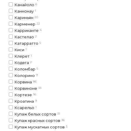
Канайоло
6
Каннонау
1
Кариньян
20
Карменер
22
Карриканте
4
Кастелао
2
Катарратто
5
Киси
1
Клерет
1
Кодега
2
Коломбар
5
Колорино
9
Корвина
86
Корвиноне
33
Кортезе
16
Кроатина
9
Ксарельо
1
Купаж белых сортов
31
Купаж красных сортов
36
Купаж мускатных сортов
3