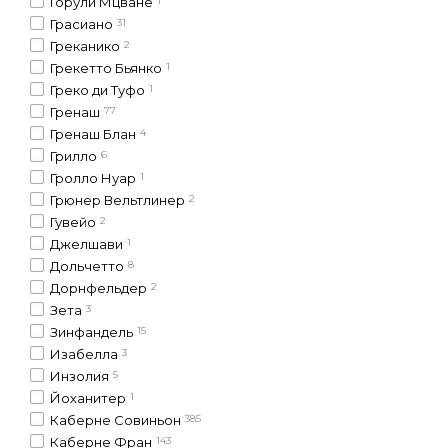
Горули Мцване
1
Грасиано
31
Греканико
2
Грекетто Бьянко
1
Греко ди Туфо
1
Гренаш
77
Гренаш Блан
4
Грилло
6
Гролло Нуар
1
Грюнер Вельтлинер
2
Гувейо
2
Джелшави
1
Дольчетто
8
Дорнфельдер
2
Зета
3
Зинфандель
15
Изабелла
3
Инзолия
5
Йоханитер
1
Каберне Совиньон
385
Каберне Фран
143