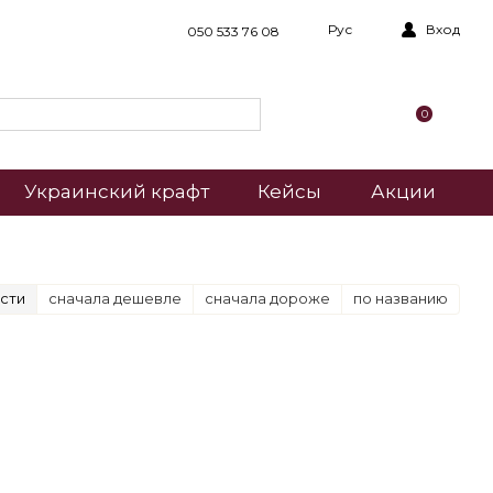
Рус
Вход
050 533 76 08
0
Украинский крафт
Кейсы
Акции
сти
сначала дешевле
сначала дороже
по названию