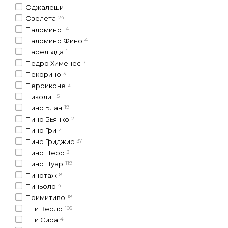
Оджалеши
1
Озелета
24
Паломино
14
Паломино Фино
4
Парельяда
1
Педро Хименес
7
Пекорино
3
Перриконе
2
Пиколит
5
Пино Блан
19
Пино Бьянко
2
Пино Гри
21
Пино Гриджио
37
Пино Неро
3
Пино Нуар
119
Пинотаж
8
Пиньоло
4
Примитиво
18
Пти Вердо
105
Пти Сира
4