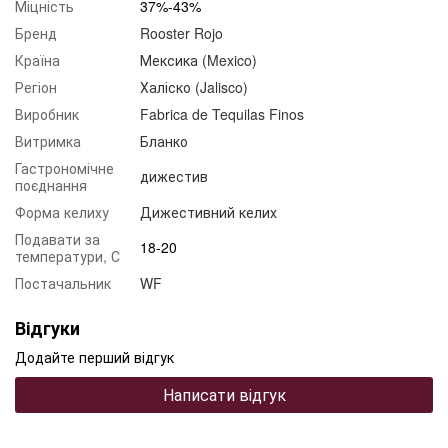
Міцність
37%-43%
Бренд
Rooster Rojo
Країна
Мексика (Mexico)
Регіон
Халіско (Jalisco)
Виробник
Fabrica de Tequilas Finos
Витримка
Бланко
Гастрономічне
дижестив
поєднання
Форма келиху
Дижестивний келих
Подавати за
18-20
температури, С
Постачальник
WF
Відгуки
Додайте перший відгук
Написати відгук