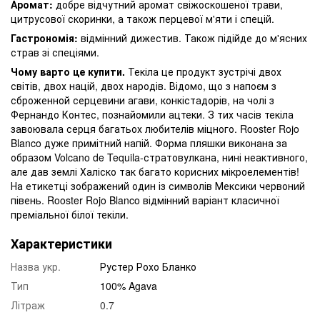
Аромат:
добре відчутний аромат свіжоскошеної трави,
цитрусової скоринки, а також перцевої м'яти і спецій.
Гастрономія:
відмінний дижестив. Також підійде до м'ясних
страв зі спеціями.
Чому варто це купити.
Текіла це продукт зустрічі двох
світів, двох націй, двох народів. Відомо, що з напоєм з
сброженной серцевини агави, конкістадорів, на чолі з
Фернандо Контес, познайомили ацтеки. З тих часів текіла
завоювала серця багатьох любителів міцного. Rooster Rojo
Blanco дуже примітний напій. Форма пляшки виконана за
образом Volcano de Tequila-стратовулкана, нині неактивного,
але дав землі Халіско так багато корисних мікроелементів!
На етикетці зображений один із символів Мексики червоний
півень. Rooster Rojo Blanco відмінний варіант класичної
преміальної білої текіли.
Характеристики
Назва укр.
Рустер Рохо Бланко
Тип
100% Agava
Літраж
0.7