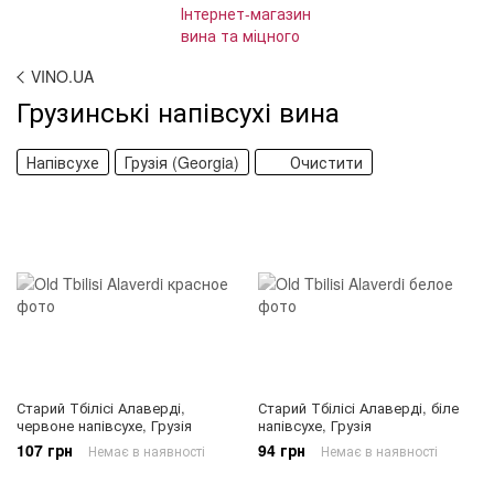
VINO.UA
Грузинські напівсухі вина
Напівсухе
Грузія (Georgia)
Очистити
Старий Тбілісі Алаверді,
Старий Тбілісі Алаверді, біле
червоне напівсухе, Грузія
напівсухе, Грузія
107 грн
94 грн
Немає в наявності
Немає в наявності