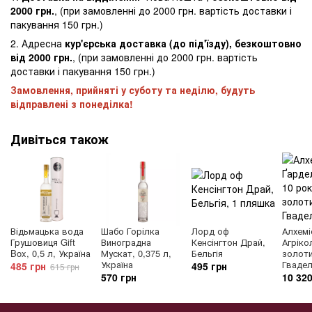
2000 грн.
, (при замовленні до 2000 грн. вартість доставки і
пакування 150 грн.)
2. Адресна
кур'єрська доставка (до під'їзду), безкоштовно
від 2000 грн.
, (при замовленні до 2000 грн. вартість
доставки і пакування 150 грн.)
Замовлення, прийняті у суботу та неділю, будуть
відправлені з понеділка!
Дивіться також
Відьмацька вода
Шабо Горілка
Лорд оф
Алхемі
Грушовиця Gift
Виноградна
Кенсінгтон Драй,
Агріко
Box, 0,5 л, Україна
Мускат, 0,375 л,
Бельгія
золоти
Україна
Гвадел
485 грн
495 грн
615 грн
570 грн
10 320