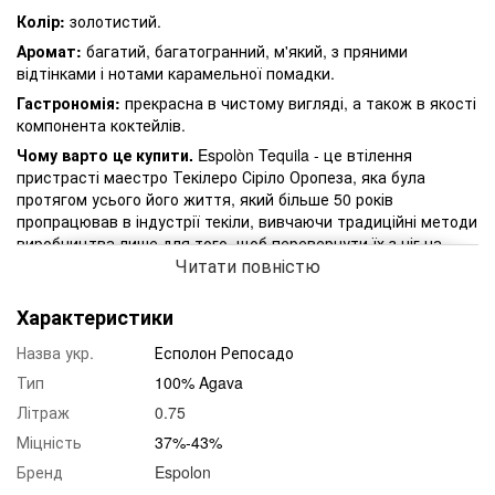
Колір:
золотистий.
Аромат:
багатий, багатогранний, м'який, з пряними
відтінками і нотами карамельної помадки.
Гастрономія:
прекрасна в чистому вигляді, а також в якості
компонента коктейлів.
Чому варто це купити.
Espolòn Tequila - це втілення
пристрасті маестро Текілеро Сіріло Оропеза, яка була
протягом усього його життя, який більше 50 років
пропрацював в індустрії текіли, вивчаючи традиційні методи
виробництва лише для того, щоб перевернути їх з ніг на
Читати повністю
голову. Його мета була проста: створити текілу настільки
хорошою, щоб він з гордістю поділився нею з усім світом.
Текіла El Espolòn Reposado виготовляється в Destilladora San
Характеристики
Nicolas в Лос-Альтос. Вона почала своє життя як Бланко.
Назва укр.
Есполон Репосадо
Після дистиляції, яка включає програвання рок-музики на
фабриках, щоб «надихнути» агаву, Reposado витримується в
Тип
100% Agava
бочках з американського дуба протягом шести місяців. Так
Літраж
0.75
створюється складний і багатий характер текіли. Після
цього вона гарно розлита в пляшки, а на етикетці панують
Міцність
37%-43%
скелети і півні.
Бренд
Espolon