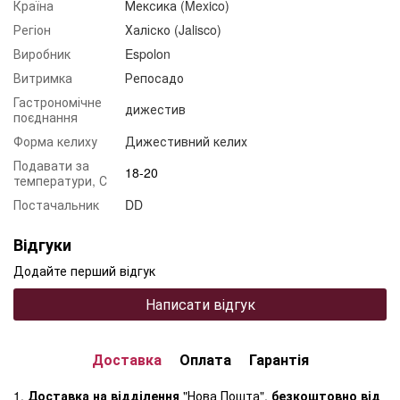
Країна
Мексика (Mexico)
Регіон
Халіско (Jalisco)
Виробник
Espolon
Витримка
Репосадо
Гастрономічне
дижестив
поєднання
Форма келиху
Дижестивний келих
Подавати за
18-20
температури, С
Постачальник
DD
Відгуки
Додайте перший відгук
Написати відгук
Доставка
Оплата
Гарантія
1.
Доставка на відділення
"Нова Пошта",
безкоштовно від