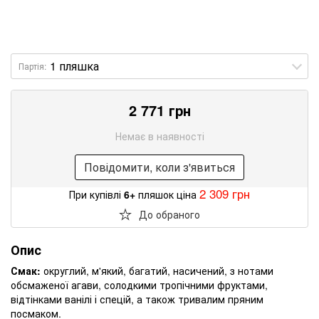
Партія:
2 771 грн
Немає в наявності
Повідомити, коли з'явиться
2 309 грн
При купівлі
6+
пляшок ціна
До обраного
Опис
Смак:
округлий, м'який, багатий, насичений, з нотами
обсмаженої агави, солодкими тропічними фруктами,
відтінками ванілі і спецій, а також тривалим пряним
посмаком.