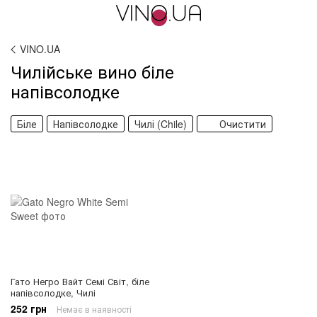
VINO.UA
Чилійське вино біле
напівсолодке
Біле
Напівсолодке
Чилі (Chile)
Очистити
Гато Негро Вайт Семі Світ, біле
напівсолодке, Чилі
252 грн
Немає в наявності