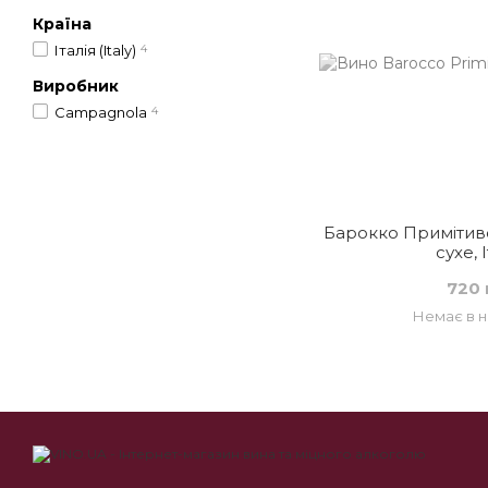
Країна
Італія (Italy)
4
Виробник
Campagnola
4
Барокко Примітиво
сухе, 
720 
Немає в н