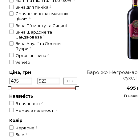
Mamma mia! Італія до -30%!
Вина для пікніка
2
Смачне вино за смачною
ціною
4
Вина П'ємонту та Сицилії
1
Вина Шардоне та
Санджовезе
1
Вина Апулії та Долини
Луари
3
Органічні вина
3
Veneto
1
Барокко Негроамаро
Ціна, грн
сухе, 
ОК
495 
Наявність
В наяв
В наявності
2
Немає в наявності
2
Колір
Червоне
3
Біле
1