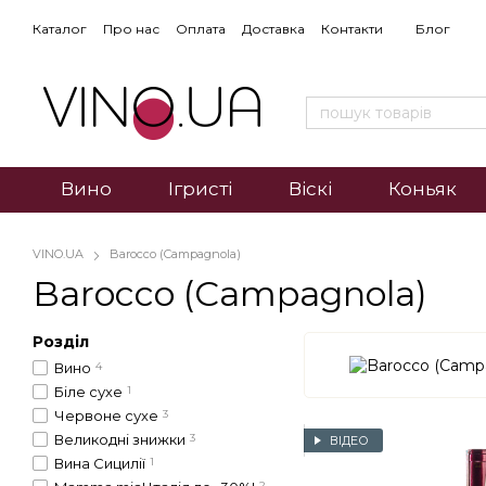
Каталог
Про нас
Оплата
Доставка
Контакти
Блог
Вино
Ігристі
Віскі
Коньяк
VINO.UA
Barocco (Campagnola)
Barocco (Campagnola)
Розділ
Вино
4
Біле сухе
1
Червоне сухе
3
Великодні знижки
3
ВІДЕО
Вина Сицилії
1
2