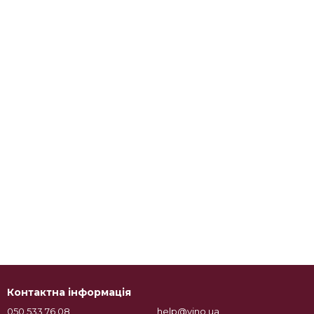
Контактна інформація
050 533 76 08
help@vino.ua