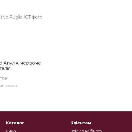
 Апулія, червоне
Італія
грн
аявності
Каталог
Клієнтам
Вино
Вхід до кабінету