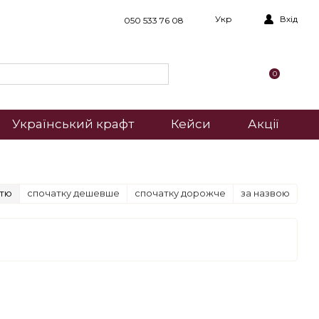
Укр
Вхід
050 533 76 08
0
Український крафт
Кейси
Акції
стю
спочатку дешевше
спочатку дорожче
за назвою