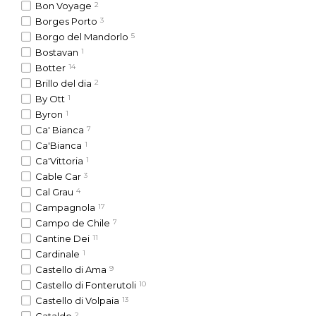
Bon Voyage
2
Borges Porto
3
Borgo del Mandorlo
5
Bostavan
1
Botter
14
Brillo del dia
2
By Ott
1
Byron
1
Ca' Biancа
7
Ca'Bianca
1
Ca'Vittoria
1
Cable Car
3
Cal Grau
4
Campagnola
17
Campo de Chile
7
Cantine Dei
11
Cardinale
1
Castello di Ama
9
Castello di Fonterutoli
10
Castello di Volpaia
13
2