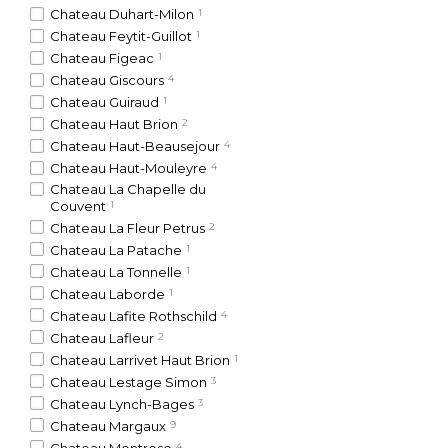
Chateau Duhart-Milon
1
Chateau Feytit-Guillot
1
Chateau Figeac
1
Chateau Giscours
4
Chateau Guiraud
1
Chateau Haut Brion
2
Chateau Haut-Beausejour
4
Chateau Haut-Mouleyre
4
Chateau La Chapelle du
Couvent
1
Chateau La Fleur Petrus
2
Chateau La Patache
1
Chateau La Tonnelle
1
Chateau Laborde
1
Chateau Lafite Rothschild
4
Chateau Lafleur
2
Chateau Larrivet Haut Brion
1
Chateau Lestage Simon
3
Chateau Lynch-Bages
3
Chateau Margaux
9
Chateau Montrose
4