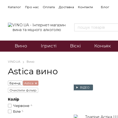
Каталог
Про нас
Оплата
Доставка
Контакти
Блог
Вино
Ігристі
Віскі
Коньяк
VINO.UA
Вино
Astica вино
Бренд:
Astica
ВІДЕО
Очистити фільтр
Колір
Червоне
4
Біле
5