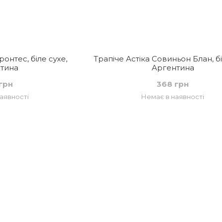
ронтес, біле сухе,
Трапіче Астіка Совиньон Блан, бі
тина
Аргентина
грн
368 грн
аявності
Немає в наявності