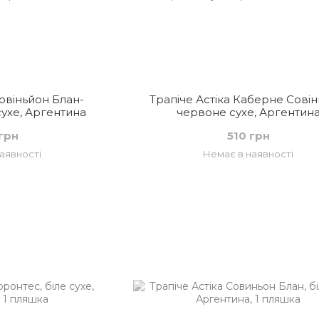
Совіньйон Блан-
Трапіче Астіка Каберне Совін
сухе, Аргентина
червоне сухе, Аргентин
грн
510 грн
аявності
Немає в наявності