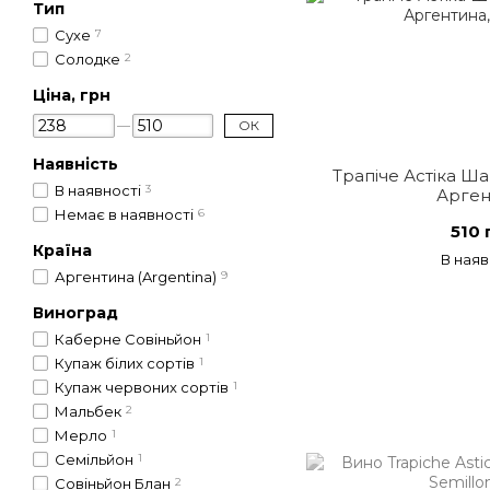
Тип
Сухе
7
Солодке
2
Ціна, грн
ОК
Наявність
Трапіче Астіка Ша
В наявності
3
Арген
Немає в наявності
6
510 
Країна
В наяв
Аргентина (Argentina)
9
Виноград
Каберне Совіньйон
1
Купаж білих сортів
1
Купаж червоних сортів
1
Мальбек
2
Мерло
1
Семільйон
1
Совіньйон Блан
2