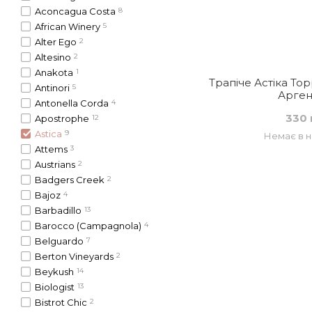
Aconcagua Costa
8
African Winery
5
Alter Ego
2
Altesino
2
Anakota
1
Трапіче Астіка Тор
Antinori
5
Арген
Antonella Corda
4
330 
Apostrophe
12
Astica
9
Немає в н
Attems
3
Austrians
2
Badgers Creek
2
Bajoz
4
Barbadillo
13
Barocco (Campagnola)
4
Belguardo
7
Berton Vineyards
2
Beykush
14
Biologist
13
Bistrot Chic
2