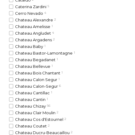
Cataldo
Caterina Zardini
5
Cerro Nevado
4
Chateau Alexandre
2
Chateau Amelisse
1
Chateau Angludet
4
Chateau Argadens
2
Chateau Baby
1
Chateau Bastor-Lamontagne
1
Chateau Begadanet
1
Chateau Bellevue
1
Chateau Bois Chantant
1
Chateau Calon Segur
1
Chateau Calon-Segur
6
Chateau Cantillac
1
Chateau Cantin
1
Chateau Chizay
56
Chateau Clair Moulin
2
Chateau Cos d'Estournel
2
Chateau Coutet
2
Chateau Ducru-Beaucaillou
2