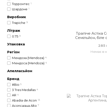
Торронтес
1
Шардоне
1
Виробник
Trapiche
9
Літраж
Трапіче Астіка 
0.75
9
Семільйон, біле 
Упаковка
285 
Немає в н
Регіон
Мендоза (Mendoza)
4
Мендоса (Mendoza)
4
Апелласьйон
Бренд
#Bio
5
3 Tres Medallas
4
AR
4
Abadia de Acon
13
Aconcagua Alto
7