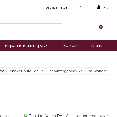
Укр
Вхід
050 533 76 08
0
Український крафт
Кейси
Акції
стю
спочатку дешевше
спочатку дорожче
за назвою