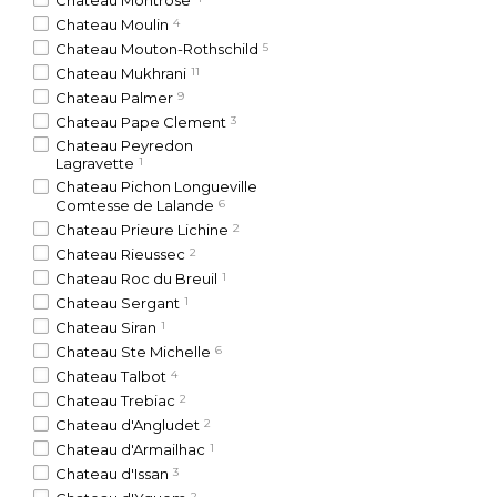
Chateau Moulin
4
Chateau Mouton-Rothschild
5
Chateau Mukhrani
11
Chateau Palmer
9
Chateau Pape Clement
3
Chateau Peyredon
Lagravette
1
Chateau Pichon Longueville
Comtesse de Lalande
6
Chateau Prieure Lichine
2
Chateau Rieussec
2
Chateau Roc du Breuil
1
Chateau Sergant
1
Chateau Siran
1
Chateau Ste Michelle
6
Chateau Talbot
4
Chateau Trebiac
2
Chateau d'Angludet
2
Chateau d'Armailhac
1
Chateau d'Issan
3
2