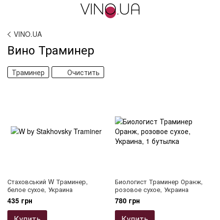
VINO.UA
Вино Траминер
Траминер
Очистить
Стаховський W Траминер,
Биологист Траминер Оранж,
белое сухое, Украина
розовое сухое, Украина
435 грн
780 грн
Купить
Купить