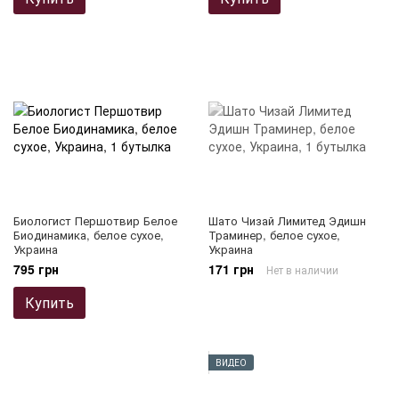
Биологист Першотвир Белое
Шато Чизай Лимитед Эдишн
Биодинамика, белое сухое,
Траминер, белое сухое,
Украина
Украина
795 грн
171 грн
Нет в наличии
Купить
ВИДЕО