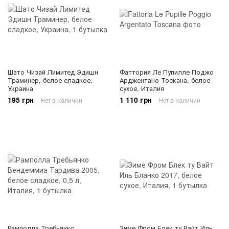
Шато Чизай Лимитед Эдишн
Фаттория Ле Пупилле Поджо
Траминер, белое сладкое,
Арджентано Тоскана, белое
Украина
сухое, Италия
195 грн
1 110 грн
Нет в наличии
Нет в наличии
Рамполла Требьянко
Зиме Фром Блек ту Вайт Иль