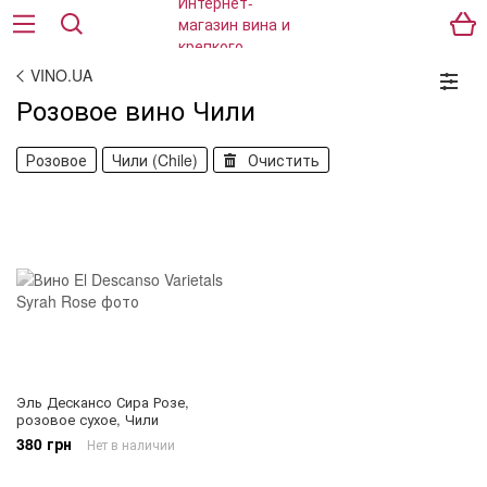
VINO.UA
Розовое вино Чили
Розовое
Чили (Chile)
Очистить
Эль Дескансо Сира Розе,
розовое сухое, Чили
380 грн
Нет в наличии