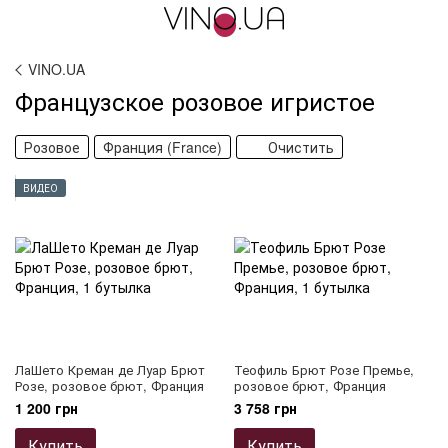
VINO.UA
Французское розовое игристое
Розовое
Франция (France)
Очистить
ВИДЕО
ЛаШето Креман де Луар Брют
Теофиль Брют Розе Премье,
Розе, розовое брют, Франция
розовое брют, Франция
1 200 грн
3 758 грн
Купить
Купить