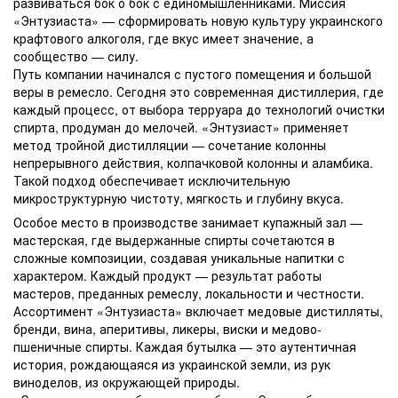
развиваться бок о бок с единомышленниками. Миссия
«Энтузиаста» — сформировать новую культуру украинского
крафтового алкоголя, где вкус имеет значение, а
сообщество — силу.
Путь компании начинался с пустого помещения и большой
веры в ремесло. Сегодня это современная дистиллерия, где
каждый процесс, от выбора терруара до технологий очистки
спирта, продуман до мелочей. «Энтузиаст» применяет
метод тройной дистилляции — сочетание колонны
непрерывного действия, колпачковой колонны и аламбика.
Такой подход обеспечивает исключительную
микроструктурную чистоту, мягкость и глубину вкуса.
Особое место в производстве занимает купажный зал —
мастерская, где выдержанные спирты сочетаются в
сложные композиции, создавая уникальные напитки с
характером. Каждый продукт — результат работы
мастеров, преданных ремеслу, локальности и честности.
Ассортимент «Энтузиаста» включает медовые дистилляты,
бренди, вина, аперитивы, ликеры, виски и медово-
пшеничные спирты. Каждая бутылка — это аутентичная
история, рождающаяся из украинской земли, из рук
виноделов, из окружающей природы.