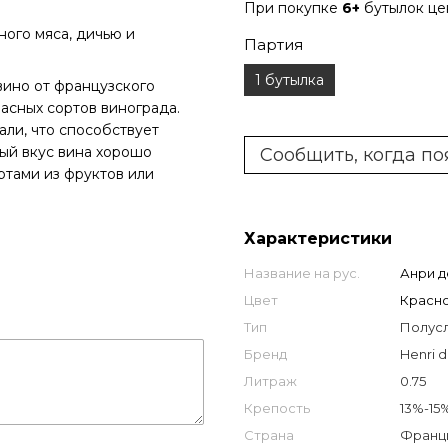
При покупке
6+
бутылок ц
ного мяса, дичью и
Партия
1 бутылка
ино от французского
расных сортов винограда.
ли, что способствует
ный вкус вина хорошо
Сообщить, когда по
ертами из фруктов или
Характеристики
Название на рус.
Анри д
Цвет
Красн
Тип
Полус
Бренд
Henri 
Литраж
0.75
Крепость
13%-15
Страна
Франци