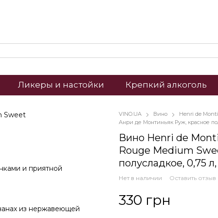
Ликеры и настойки
Крепкий алкоголь
VINO.UA
Вино
Henri de Mont
Анри де Монтиньяк Руж, красное п
Вино Henri de Mont
Rouge Medium Swee
полусладкое, 0,75 л
нками и приятной
Нет в наличии
Оставить отзыв
330 грн
чанах из нержавеющей