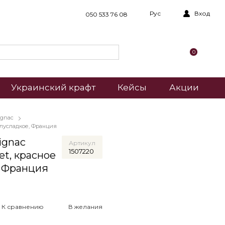
Рус
Вход
050 533 76 08
0
Украинский крафт
Кейсы
Акции
ignac
олусладкое, Франция
ignac
Артикул
1507220
t, красное
, Франция
К сравнению
В желания