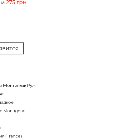
275 грн
ена
явится
е Монтиньяк Руж
ое
ладкое
de Montignac
%
я (France)