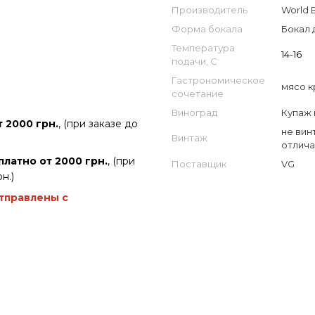
Производитель
World 
Форма бокала
Бокал 
Температура
14-16
подачи, С
Гастрономическое
мясо к
сочетание
Виноград
Купаж 
 2000 грн.
, (при заказе до
не вин
Винтаж
отлича
платно от 2000 грн.
, (при
Поставщик
VG
н.)
отправлены с