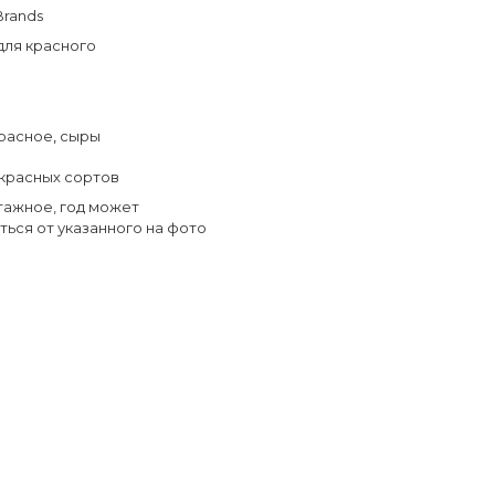
Brands
для красного
расное
,
сыры
красных сортов
тажное, год может
ться от указанного на фото