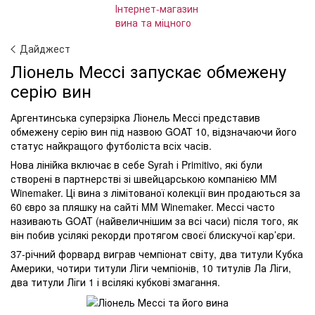
Дайджест
Ліонель Мессі запускає обмежену
серію вин
Аргентинська суперзірка Ліонель Мессі представив
обмежену серію вин під назвою GOAT 10, відзначаючи його
статус найкращого футболіста всіх часів.
Нова лінійка включає в себе Syrah і Primitivo, які були
створені в партнерстві зі швейцарською компанією MM
Winemaker. Ці вина з лімітованої колекції вин продаються за
60 євро за пляшку на сайті MM Winemaker. Мессі часто
називають GOAT (найвеличнішим за всі часи) після того, як
він побив усілякі рекорди протягом своєї блискучої кар’єри.
37-річний форвард виграв чемпіонат світу, два титули Кубка
Америки, чотири титули Ліги чемпіонів, 10 титулів Ла Ліги,
два титули Ліги 1 і всілякі кубкові змагання.