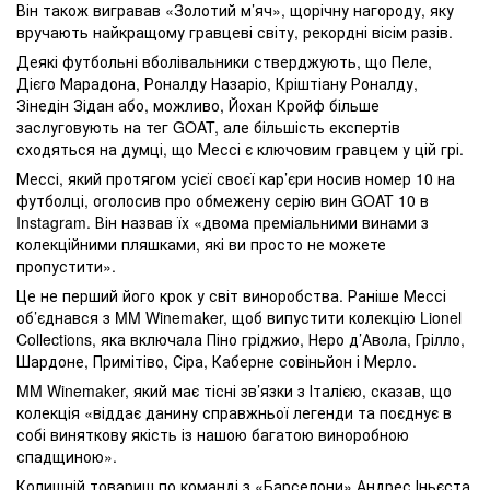
Він також вигравав «Золотий м’яч», щорічну нагороду, яку
вручають найкращому гравцеві світу, рекордні вісім разів.
Деякі футбольні вболівальники стверджують, що Пеле,
Дієго Марадона, Роналду Назаріо, Кріштіану Роналду,
Зінедін Зідан або, можливо, Йохан Кройф більше
заслуговують на тег GOAT, але більшість експертів
сходяться на думці, що Мессі є ключовим гравцем у цій грі.
Мессі, який протягом усієї своєї кар’єри носив номер 10 на
футболці, оголосив про обмежену серію вин GOAT 10 в
Instagram. Він назвав їх «двома преміальними винами з
колекційними пляшками, які ви просто не можете
пропустити».
Це не перший його крок у світ виноробства. Раніше Мессі
об’єднався з MM Winemaker, щоб випустити колекцію Lionel
Collections, яка включала Піно гріджио, Неро д’Авола, Грілло,
Шардоне, Примітіво, Сіра, Каберне совіньйон і Мерло.
MM Winemaker, який має тісні зв’язки з Італією, сказав, що
колекція «віддає данину справжньої легенди та поєднує в
собі виняткову якість із нашою багатою виноробною
спадщиною».
Колишній товариш по команді з «Барселони» Андрес Іньєста