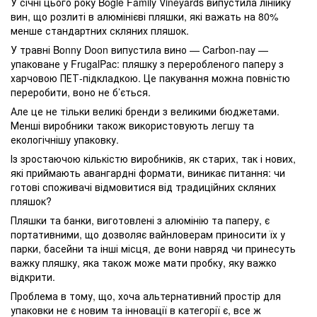
У січні цього року Bogle Family Vineyards випустила лінійку
вин, що розлиті в алюмінієві пляшки, які важать на 80%
менше стандартних скляних пляшок.
У травні Bonny Doon випустила вино — Carbon-nay —
упаковане у FrugalPac: пляшку з переробленого паперу з
харчовою ПЕТ-підкладкою. Це пакування можна повністю
переробити, воно не б’ється.
Але це не тільки великі бренди з великими бюджетами.
Менші виробники також використовують легшу та
екологічнішу упаковку.
Із зростаючою кількістю виробників, як старих, так і нових,
які приймають авангардні формати, виникає питання: чи
готові споживачі відмовитися від традиційних скляних
пляшок?
Пляшки та банки, виготовлені з алюмінію та паперу, є
портативними, що дозволяє вайнловерам приносити їх у
парки, басейни та інші місця, де вони навряд чи принесуть
важку пляшку, яка також може мати пробку, яку важко
відкрити.
Проблема в тому, що, хоча альтернативний простір для
упаковки не є новим та інновації в категорії є, все ж