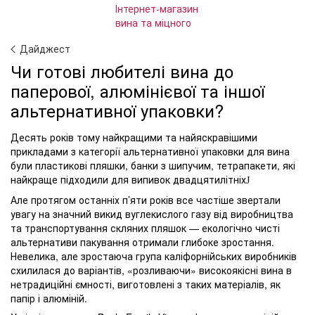
Дайджест
Чи готові любителі вина до
паперової, алюмінієвої та іншої
альтернативної упаковки?
Десять років тому найкращими та найяскравішими
прикладами з категорії альтернативної упаковки для вина
були пластикові пляшки, банки з шипучим, тетрапакети, які
найкраще підходили для випивок двадцятилітніх
J
Але протягом останніх п’яти років все частіше звертали
увагу на значний викид вуглекислого газу від виробництва
та транспортування скляних пляшок — екологічно чисті
альтернативи пакування отримали глибоке зростання.
Невелика, але зростаюча група каліфорнійських виробників
схилилася до варіантів, «розливаючи» високоякісні вина в
нетрадиційні ємності, виготовлені з таких матеріалів, як
папір і алюміній.