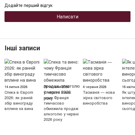
Додайте перший відгук
Написати
Інші записи
14 липня 2026
29 червня 2026
4 червня 2026
16 квіт
Спека в Європі
Спека та вино:
Тасманія — нова
Як шту
2026: як ранній
чому Франція
зірка світового
інтеле
збір винограду
тимчасово
виноробства
винор
вплине на вина
обмежила продаж
сьогод
алкоголю у червні
2026 року