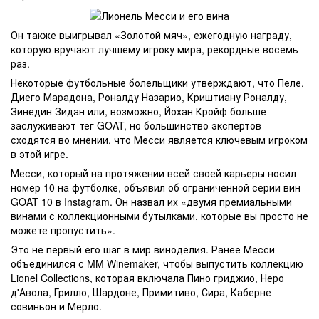
Он также выигрывал «Золотой мяч», ежегодную награду,
которую вручают лучшему игроку мира, рекордные восемь
раз.
Некоторые футбольные болельщики утверждают, что Пеле,
Диего Марадона, Роналду Назарио, Криштиану Роналду,
Зинедин Зидан или, возможно, Йохан Кройф больше
заслуживают тег GOAT, но большинство экспертов
сходятся во мнении, что Месси является ключевым игроком
в этой игре.
Месси, который на протяжении всей своей карьеры носил
номер 10 на футболке, объявил об ограниченной серии вин
GOAT 10 в Instagram. Он назвал их «двумя премиальными
винами с коллекционными бутылками, которые вы просто не
можете пропустить».
Это не первый его шаг в мир виноделия. Ранее Месси
объединился с MM Winemaker, чтобы выпустить коллекцию
Lionel Collections, которая включала Пино гриджио, Неро
д'Авола, Грилло, Шардоне, Примитиво, Сира, Каберне
совиньон и Мерло.