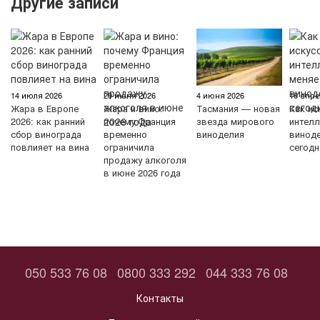
Другие записи
14 июля 2026
29 июня 2026
4 июня 2026
16 апре
Жара в Европе
Жара и вино:
Тасмания — новая
Как ис
2026: как ранний
почему Франция
звезда мирового
интелл
сбор винограда
временно
виноделия
винод
повлияет на вина
ограничила
сегодн
продажу алкоголя
в июне 2026 года
050 533 76 08
0800 333 292
044 333 76 08
Контакты