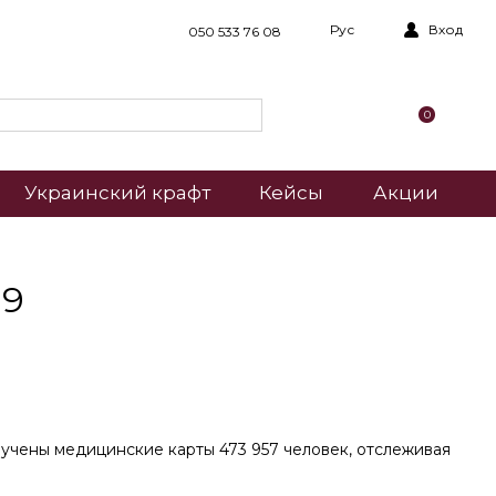
Рус
Вход
050 533 76 08
0
Украинский крафт
Кейсы
Акции
19
изучены медицинские карты 473 957 человек, отслеживая