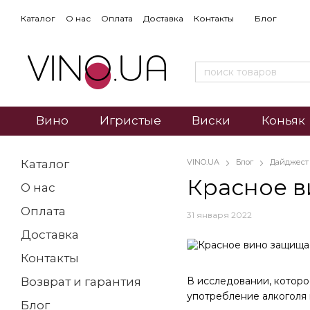
Каталог
О нас
Оплата
Доставка
Контакты
Блог
Вино
Игристые
Виски
Коньяк
Каталог
VINO.UA
Блог
Дайджест
Красное ви
О нас
Оплата
31 января 2022
Доставка
Контакты
В исследовании, которое
Возврат и гарантия
употребление алкоголя 
Блог