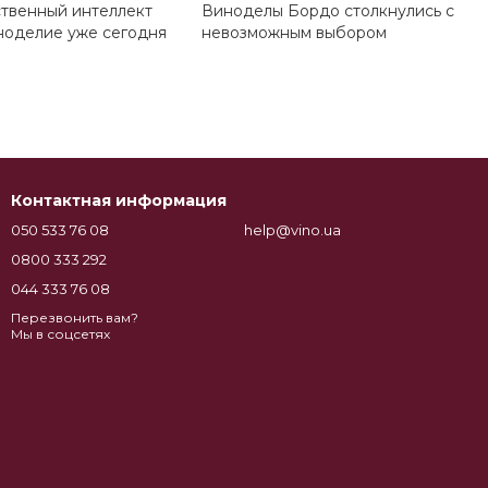
ственный интеллект
Виноделы Бордо столкнулись с
ноделие уже сегодня
невозможным выбором
Контактная информация
050 533 76 08
help@vino.ua
0800 333 292
044 333 76 08
Перезвонить вам?
Мы в соцсетях