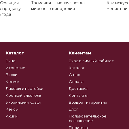
 Франция
Тасмания — новая звезда
Как искус
а продажу
мирового виноделия
меняет ви
 года
Каталог
Клиентам
Вино
Вход в личный кабинет
Игристые
Каталог
Виски
О нас
Коньяк
Оплата
Ликеры и настойки
Доставка
Крепкий алкоголь
Контакты
Украинский крафт
Возврат и гарантия
Кейсы
Блог
Акции
Пользовательское
соглашение
Политика