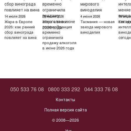
14 июля 2026
29 июня 2026
4 июня 2026
16 апре
Жара в Европе
Жара и вино:
Тасмания — новая
Как ис
2026: как ранний
почему Франция
звезда мирового
интелл
сбор винограда
временно
виноделия
винод
повлияет на вина
ограничила
сегодн
продажу алкоголя
в июне 2026 года
050 533 76 08
0800 333 292
044 333 76 08
Контакты
Полная версия сайта
© 2008—2026
Укр