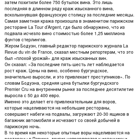
затем похитили более 750 бутылок вина. Это лишь
последняя в длинном ряду краж изысканного вина,
всколыхнувшая французскую столицу за последние месяцы.
Самая заметная кража произошла в знаменитом парижском
ресторане La Tour d’Argent, где было обнаружено, что из
подвала исчезло вино стоимостью более 1,25 миллиона
фунтов стерлингов.
Жером Бодуэн, главный редактор парижского журнала La
Revue du vin de France, сказал местным репортерам, что это
был «плохой урожай» для краж изысканных вин.
Он сказал: «За последние пять-шесть лет наблюдается
рост краж. Цены на вино, особенно бургундское,
значительно выросли, и это привлекает преступников». По
словам Бодуэна, средняя цена бутылки бургундского
Premier Cru на внутреннем рынке за последнее десятилетие
выросла с 50 до 400 евро.
Именно это делает его привлекательным для воров,
которые нацеливаются на небольшие рестораны,
совершают набеги на подвалы, загружают 20-30 ящиков в
багажник автомобиля и исчезают со своей добычей в
парижскую ночь.
В то время как некоторые опытные воры нацеливаются на
рестораны в Париже, другие направляются к источнику и